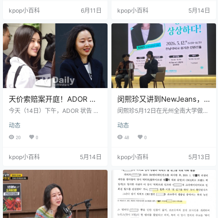
行“巫术（萨满）经营”。闵熙珍控告
律师团并拒绝提交证据，其险恶用
kpop小百科
6月11日
kpop小百科
5月14日
其造谣，但检方调查后认为，闵熙
心并非为了赢官司，而是企图用漫
珍确实曾与巫师讨论过公司经营，
长的法律拉锯战，硬生生耗死 Dani
因此 HYBE 的通稿不算捏造虚假事
elle 作为爱豆的黄金上升期。 ADO
实。 此外，检方也认定 BELIFT LA
R 则大喊冤枉，称换律师是“现实情
B 发布视频否认“ILLIT 抄袭”不构成
况所迫”，绝对没有拖延的意思，还
诽谤；并判定 H…
强调…
天价索赔案开庭！ADOR 想
闵熙珍又讲到NewJeans，
拖延被法院驳回，Danielle
重点还是她那套“音乐先行”
今天（14日）下午，ADOR 状告 Da
闵熙珍5月12日在光州全南大学做了
方怒斥“故意制造空白期”
nielle、其家人及闵熙珍并索赔 431
一场特别讲座。 这场活动的背景是
动态
动态
亿韩元 的大案正式迎来首次法庭辩
全南大5·18研究所创立30周年，主
论。 有意思的是，ADOR 最近刚换
题放在“K-culture、K-pop和光
20
0
48
0
了律师团队，还想向法院申请延期
州”。现场来了约700名学生、市民
开庭，结果被法官无情拒绝。Danie
和文化界人士，关注度不低。5·18相
kpop小百科
5月14日
kpop小百科
5月13日
lle 的律师此前就痛批 ADOR 这一系
关内容是讲座的重要背景，但对K-p
列操作根本就是“故意拖延时间”，目
op读者来说，更值得拿出来看的，
的是想通过漫长的官司耗死 Daniell
是她怎么重新解释NewJeans和自己
e，延长她的空白期。ADOR 则辩称
的制作逻辑。 她讲得最直接的一
“案子太复杂需要时间”。 据悉，…
句，是自己做厂牌的理由。她说做
厂牌，是因为想做音乐。…