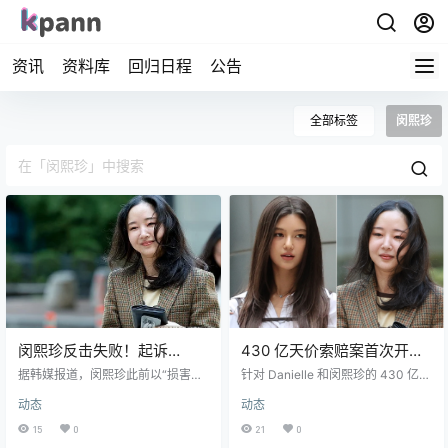
资讯
资料库
回归日程
公告
全部标签
闵熙珍
闵熙珍反击失败！起诉
430 亿天价索赔案首次开
HYBE 高层被检方全面驳回
庭，ADOR 被控“恶意折磨”
据韩媒报道，闵熙珍此前以“损害名
针对 Danielle 和闵熙珍的 430 亿索
誉”等罪名起诉 HYBE 多名高管的案
Danielle！
赔案迎来首场法庭辩论，但整场庭
动态
动态
件，近日被首尔西部地检以“无嫌疑”
审毫无实质性进展。 法庭上，Dani
全部驳回。 最受关注的是，HYBE
elle 律师怒斥 ADOR 玩弄“拖延战
15
0
21
0
曾发通稿指责闵熙珍迷信风水、进
术”。指出 ADOR 在开庭前突然更换