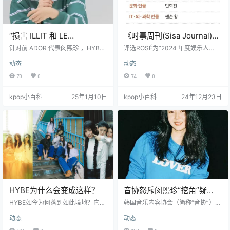
“损害 ILLIT 和 LE
《时事周刊(Sisa Journal)》
SSERAFIM”，针对闵熙珍的
评选闵熙珍为“2024年度文
针对前 ADOR 代表闵熙珍 ，HYBE
评选ROSÉ为“2024 年度娱乐人
索赔诉讼今日开庭
旗下厂牌 Belift Lab 和 Source Mus
化人物”
物”。 2024 年度人物 年度人物： 韩
动态
动态
ic 提起了损害赔偿诉讼，诉讼分别
江 政治人物： 尹锡悦 社会人物：
索赔 20 亿和 5 亿韩元，诉讼的首次
金建希 经济人物： 白钟元 国际人
70
0
74
0
辩论于今日开庭。 Belift Lab 指责闵
物： 特朗普 文化人物： 闵熙珍 IT·
熙珍诽谤并妨碍了他们的业务，而 S
医学·科学人物： 黄仁勋 演艺人物：
kpop小百科
25年1月10日
kpop小百科
24年12月23日
ource Music 则认为闵熙珍的言论
Rosé 体育人物： 安世英
导致 LE SSERAFIM 遭受了严重的网
络暴力。 闵熙珍也已对 Belift Lab
提起反诉，并索赔…
HYBE为什么会变成这样？
音协怒斥闵熙珍“挖角”疑
云，警告NewJeans：请三
HYBE如今为何落到如此境地？它曾
韩国音乐内容协会（简称“音协”）近
是独一无二的K-pop第一企划公司，
思而后行！
日对韩国歌谣界频发的“挖角”（即在
动态
动态
与BTS一同象征着K-pop的积极影响
合约期满前私下接触艺人）现象表
力。尽管并非没有批评和争议，但
示强烈谴责，并誓言要彻底根除这