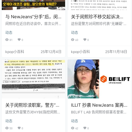
与 NewJeans“分手”后，闵
关于闵熙珍不移交起诉决定
熙珍官宣要做“儿子妈”！首
书的补充内容整理
闵熙珍在近日的访谈中，首次公开
这份是警方对闵熙珍代表“无嫌疑”
度透露：将打造新男团
了其未来的重磅计划：将推出一支
（不移交起诉）决定的正式文件内
动态
动态
全新的男子偶像组合，并表示短期
容。文件通过对完整的KakaoTalk
内不会再制作女团。 她透露，自己
对话进行司法鉴定分析，揭示了警
81
0
60
0
新成立的公司 ‘OOAK Records’ 目前
方调查的关键发现，与HYBE最初的
虽仍在初创阶段，但已收到了大量
主张存在显著差异。 以下是文件内
kpop小百科
25年12月4日
kpop小百科
25年11月18日
来自国内外的投资意向。 更引人注
容的核心要点： 关于闵熙珍不移交
目的是，闵熙珍表达了改革 K-Pop
起诉决定书的补充内容整理 1. 警方
行业合约模式的强烈意愿。她希望
确认，房时爀曾向闵熙珍承诺将Ne
缩短艺人合约期，建立一种基于“互
wJeans作为HYBE的“第一个女团”
相需要”而非“长期捆绑”的新型合作
推出。 文件显示，警方通过司法鉴
关系，并计划从实践层面推动标准
定分析了闵熙珍与房时爀的对话。
合约…
内…
关于闵熙珍渎职案，警方“无
ILLIT 抄袭 NewJeans 案再
嫌疑”决定书的核心内容整理
开庭！闵熙珍方甩出新证
这份文件是警方对HYBE指控闵熙珍
BELIFT LAB 告闵熙珍损害名誉索赔
代表（ADOR公司CEO）涉嫌业务渎
据，直指 HYBE“内部员工爆
20亿的案子再开庭，闵熙珍方火力
动态
动态
职一案进行调查后，做出不移交起
全开，进行全面反驳。 闵熙珍方核
料”
诉（即“无嫌疑”）决定的正式文件。
心观点： 别甩锅！ 在闵熙珍开记者
50
0
42
0
核心内容是，警方认定闵熙珍代表
会前，网上早就因为 ILLIT 和 NewJ