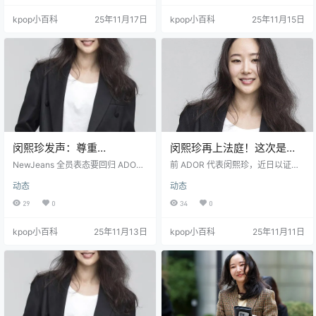
的KakaoTalk对话内容并非策划“夺
eans 太像而吵翻天了，“抄袭”的负
kpop小百科
25年11月17日
kpop小百科
25年11月15日
取经营权”，而是在 “股东间合同任
面舆论不是她引起的。 别搞人身攻
期结束后” 行使合法权利（如卖权）
击！ BELIFT LAB 在法庭上拿不出
的设想。 文件内容详细分析 1. 对“E
证明闵熙珍“造谣”的证据，反而总拿
XIT”（退出）一词的解释： HYBE的
一些不相干的私人聊天记录来带节
主张： HYBE在其监察报告中声称，
奏、攻击闵熙珍个人，这是“恶意诉
闵熙珍对话…
讼”。 …
闵熙珍发声：尊重
闵熙珍再上法庭！这次是为
NewJeans 回归 ADOR 的决
了 NewJeans MV 导演，怒
NewJeans 全员表态要回归 ADO
前 ADOR 代表闵熙珍，近日以证人
定，强调“五人完整体必须被
R 的消息一出，“闵妈”闵熙珍火速发
斥 ADOR“滥用法律”
身份，出席了 ADOR 与 NewJean
动态
动态
长文回应了！ 核心态度就三点： 尊
s MV 导演申宇硕（“海豚绑架
守护”
重孩子们的决定：闵熙珍表示，她
团”） 之间的损害赔偿诉讼案。 该诉
29
0
34
0
尊重并支持成员们经过深思熟虑后
讼源于申导演在其个人频道上传了
共同回归 ADOR 的选择。 守护五人
《ETA》MV 的导演剪辑版，ADOR
kpop小百科
25年11月13日
kpop小百科
25年11月11日
完整体：她强调，“我个人在哪里都
方面认为此举侵权并要求赔偿。 闵
能重开，但 NewJeans 必须是五个
熙珍在法庭上力挺导演，作证称她
人，必须被完整守护！” 切割个人官
当时已口头同意上传该视频，并强
司：她明确表示，自己和 HYBE 的
调自己拥有创作内容的最终决定
官司跟 NewJeans 没关系，是两码
权。她怒斥 ADOR 的诉讼是“不合常
事。 不过…
理”和“滥用法律”，并否认…