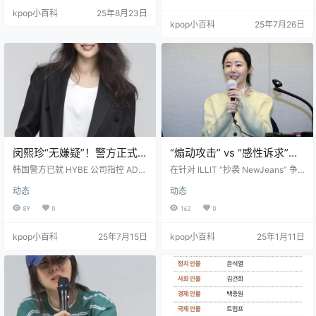
保护。” 比喻二： “我有一部很爱惜
kpop小百科
25年8月23日
的手机。有一天，（不知被谁）换
kpop小百科
25年7月26日
掉了里面的 SIM 卡。那部手机，便
再也不是我曾经爱惜和使用的那一
部了。” 以上，是出现在 NewJeans
与 ADOR 公司“确认专属合约有效诉
讼”第三次庭审中的精彩比喻。这是
NewJeans 的法律代理…
闵熙珍“无嫌疑”！警方正式
“煽动攻击” vs “感性诉求”：
通报：HYBE 提起的“业务侵
Belift Lab 与闵熙珍 20 亿索
韩国警方已就 HYBE 公司指控 ADO
在针对 ILLIT “抄袭 NewJeans” 争
占”指控不予移送
R 前代表闵熙珍“业务侵占”一案作出
赔诉讼首审现分歧
议的首次审判中，ILLIT 所属公司 B
动态
动态
结论。经过长达一年多的调查，警
elift Lab 与前 ADOR 代表闵熙珍方
方认定闵熙珍“无嫌疑”，并于15日正
面在 20 亿韩元的损害赔偿诉讼中，
89
0
162
0
式对 HYBE 提起的两项指控均作出
展现出尖锐的立场分歧。 1 月 10 日
了不移送检方的决定。 该事件源于2
下午，法院就 ILLIT 所属公司 Belift
kpop小百科
25年7月15日
kpop小百科
25年1月11日
024年4月 HYBE 方面提出的控告，
Lab 起诉闵熙珍的 20 亿韩元损害赔
称闵熙珍试图篡夺 ADOR 的经营
偿诉讼举行了首次审判。 此后，So
权。闵熙珍方面则一直坚称该指控
urce Music 起诉闵熙珍的 5 亿韩元
不成立。此次警方的“不移送”决定，
损害赔偿诉讼的首…
意味着该案在刑事调查层面已告一
段落。 “不移送检方…