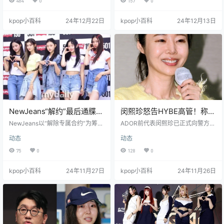
484
0
157
0
它所拥有的上升势头从未动摇。然
种行为。 音协在13日发表声明，对
而，不知从何时起，一切似乎都乱
近期大众音乐产业中出现的“挖角”行
kpop小百科
24年12月22日
kpop小百科
24年12月13日
了套。 今年4月，HYBE与闵熙珍爆
为深感忧虑，并强调将竭尽全力阻
发了内部纷争，并最终演变为与Ne
止这种动摇韩国音乐产业根基的行
wJeans的专属合约纠纷。这场风波
为。 从之前的女团FIFTY FIFTY事
持续至今，已至12月，仍未平息。
件开始，歌谣界就不断爆出艺人被
在这八个月里，双方的相互揭发战
“挖角”的传闻。音协指出，一些经纪
不断上演，HYBE的品牌形象也因此
公司聘请的外部制作人，会通过各
伤…
种手段诱…
NewJeans“解约”最后通牒明
闵熙珍怒告HYBE高管！称其
日（28日）到期，何去何从
故意贬低NewJeans成就
NewJeans以“解除专属合约”为筹
ADOR前代表闵熙珍已正式向警方报
引关注
码，向经纪公司ADOR发出最后通牒
案，指控HYBE的两位公关高管涉嫌
动态
动态
的日子即将到来。她们会做出怎样
渎职，给ADOR和NewJeans造成了
的选择呢？ 事情要追溯到10月13
严重损失。 闵熙珍方面26日表示：
75
0
128
0
日，NewJeans的五位成员金玟池、
“昨天（25日），我们已经向龙山警
Hanni、Danielle、姜海粼、李惠仁
察署提交了诉状，正式控告HYBE首
kpop小百科
24年11月27日
kpop小百科
24年11月26日
以本名向ADOR发出了内容证明。她
席公关官朴泰熙和公关室长赵成
们在信中要求ADOR在收到信函后的
勋。” 他们进一步解释说：“这两位
14天内，纠正所有“严重违反专属合
高管隶属于HYBE的共享服务公关部
约”的行为。 具体诉求包括： 针对H
门，理应收受ADOR的费用，尽心尽
YBE音乐产业报告中“抛弃NewJean
力地宣传NewJeans。然而，他们不
s，…
仅没有履行职责，反而刻…