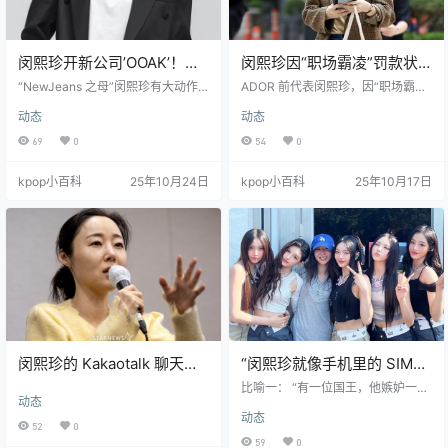
闵熙珍开新公司’OOAK’！就
闵熙珍因“职场霸凌”罚款状
等 NewJeans 判决下来“接
告政府，遭法院判决败诉
“NewJeans 之母”闵熙珍有大动作
ADOR 前代表闵熙珍，因“职场霸凌”
娃回家”？
了！ 就在 NewJeans 与 ADOR 的
相关问题被韩国劳动部门处以罚款
动态
动态
合约官司月底即将宣判的关键时
后，为推翻该处罚而提起了行政诉
刻，她已于10月16日成立了一家名
讼，但最终被法院判决败诉。这意
69
0
54
0
为’OOAK’的新公司。 这不仅是她离
味着她必须接受罚款。 该事件源于
开 ADOR 后的首次出手，新公司的
一名前 ADOR 员工指控公司副代表
kpop小百科
25年10月24日
kpop小百科
25年10月17日
经营范围也超广（不仅包括艺人经
有职场霸凌和性骚扰行为，并称闵
纪、音乐制作，还涉及生活方式等
熙珍在此过程中包庇加害者，对受
多个领域），看起来是要打造一个
害者造成了“二次伤害”。目前，该员
综合性的娱乐集团。 圈内普遍认
工对闵熙珍提起的另一项刑事诉讼
为，这是闵熙珍在为 NewJeans 铺
仍在进行中。
设“后路”。一旦 …
闵熙珍的 Kakaotalk 聊天记
“闵熙珍就像手机里的 SIM
录被法院采纳为证据！对
卡”：NewJeans 庭审现场
比喻一： “有一位国王，他嫉妒一位
动态
Source Music 的诉讼将产生
“神比喻”频出，她们到底想
战功赫赫的将军。当将军对他直言
动态
进谏时，他便砍下了将军的头。结
什么影响？
说什么？
52
0
果，外敌入侵，国民们再也得不到
59
0