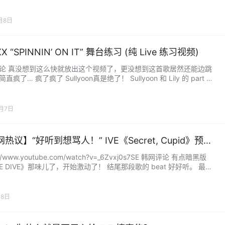
是吃了防弹的红利。看看他们家团的 Billboard 排名就知道了。 海外人
不都是防弹打下的江山吗。 红利、病毒式营销、油管广告… 感觉现在
月8日
源全都被大公司垄断了。 就是资…...
X “SPINNIN’ ON IT” 舞台练习 (纯 Live 练习视频)
论 真没想到这么快就放出这个视频了，更没想到这首歌居然还能边跳
直疯了… 疯了疯了 Sullyoon真是绝了！ Sullyoon 和 Lily 的 part 也
了吧。 这是不是意味着会打歌？！我 X，期待死了！ 我靠，这像话
MIXX 真的是疯了，太牛了。 唱得太太太太好了，真的，感动到想哭。
yoon 和 Lily 的 part 到底是怎么唱上去的啊？！ 哦？我还以…...
0月7日
热议】“好听到想骂人！” IVE《Secret, Cupid》预告
://www.youtube.com/watch?v=_6Zvxj0s7SE 韩网评论 有点暗黑版
VE DIVE》那味儿了，开始激动了！ 结尾那段歌的 beat 好好听。 最后
太顶了吧？ 疯了，太喜欢了！ 卧槽这是什么？！也太好听了吧，我
啊，好听到想骂人啊简直了 不过最后那段是收录曲吗？？？感觉很不错
这波是疯了，真的。 哇，不过 Liz也太美了吧。 不是，颜值在线…...
月8日