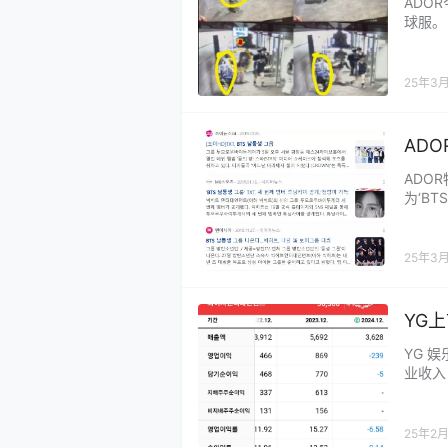
ADO
球服。
天，也
服吗？
一眼就
25年3
同一天
ADO
唯一
ADO
为‘B
S’的
一份。
宁凯，
25年3
“不…...
YG
YG 娱
业收入 3
属于母公
1.92%
25年2