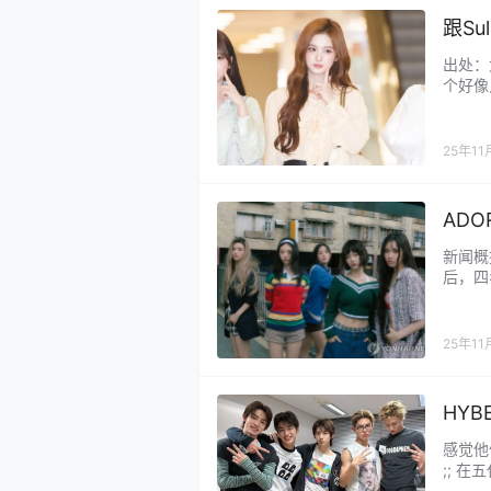
跟Su
出处：
个好像
一想到
性骚扰
衣服在
25年11
级细致
ADO
会谈
新闻概
后，四
面，表
讨论”后
司回应
25年11
HY
感觉他
;; 
收歌质