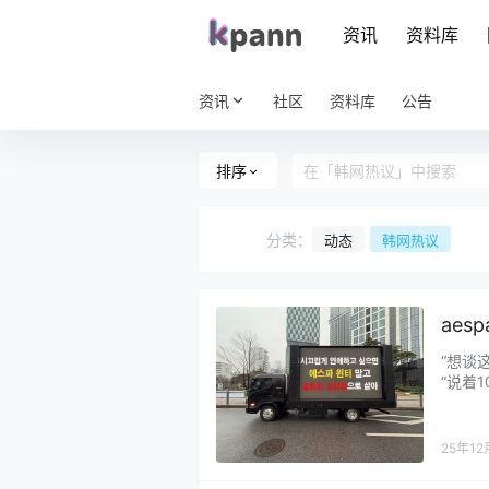
资讯
资料库
资讯
社区
资料库
公告
排序
分类：
动态
韩网热议
aes
“想谈
“说着
后出来
的所作
就是冤
25年12
重，哪怕