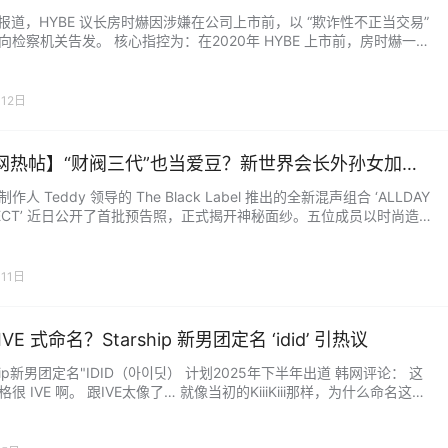
“操纵股价就让你倾家荡产”！
S报道，HYBE 议长房时爀因涉嫌在公司上市前，以 “欺诈性不正当交易”
向检察机关告发。 核心指控为：在2020年 HYBE 上市前，房时爀一方
期投资者声称“暂无上市计划”，另一方面却暗中推进上市。同时，他还
由其熟人设立的私募基金签订了秘密的收益分享协议，该协议在所有官
文件中均被隐瞒。 上市后，该私募基金通过出售股份获利，并与房时
12日
了巨额收益，而早期投资者则因相信…...
网热帖】“财阀三代”也当爱豆？新世界会长外孙女加入
 Black Label 新混声团 ALLDAY PROJECT 引爆关注！
作人 Teddy 领导的 The Black Label 推出的全新混声组合 ‘ALLDAY
JECT’ 近日公开了首批预告照，正式揭开神秘面纱。五位成员以时尚造
，展现出独特气场与团队色彩，引发关注。 该组合因其“混声”的突破性
成员中包含新世界集团高层亲属而备受瞩目。此前发布的预告视频也曾
ouTube 热门。 ‘ALLDAY PROJECT’ 计划于6月23日正式…...
11日
IVE 式命名？Starship 新男团定名 ‘idid’ 引热议
ship新男团定名"IDID（아이딧） 计划2025年下半年出道 韩网评论： 这
很 IVE 啊。 跟IVE太像了… 就像当初的KiiiKiii那样，为什么命名这么
ㅠ 虽然不太了解，好像是通过生存节目出道的吧？是因为最近（其他
）起名品味太差了吗？感觉 ‘idid’ 好像还行… IVE 出来一个之后，后面