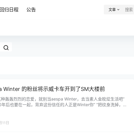
回归日程
公告
文章
pa Winter 的粉丝将示威卡车开到了SM大楼前
这种轰轰烈烈的恋爱，就别当aespa Winter，去当素人金旼炡生活吧”
10年后也要在一起，背弃这份信任的人正是Winter你” “把纹身洗掉，然
解释！” “沉默不是答案，展现出责任感吧” “希望你能明白，现在因为你
所为受伤的是你的粉丝。粉丝们一边看着恶评一边收集证据上交，简直
大头。你越是这样装死不回应，谣言的尺度就会越大，情况会越来越严
月11日
说句话也好啊。” …...