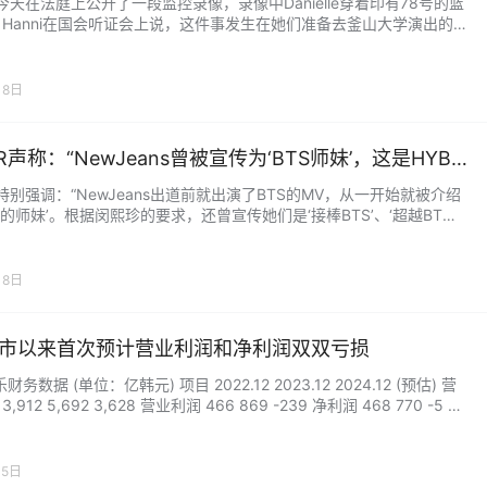
R今天在法庭上公开了一段监控录像，录像中Danielle穿着印有78号的篮
 Hanni在国会听证会上说，这件事发生在她们准备去釜山大学演出的那
就是2024年5月28日。 那么问题来了，Danielle那天真的穿了那件衣
 在釜山大学的庆典上，Danielle穿的是一件背后印有不同图案的衣服。
能看出不是数字78，而且这件衣服是短袖，不是监控里的背心。 那么
月8日
在东义大学…...
R声称：“NewJeans曾被宣传为‘BTS师妹’，这是HYBE
这么做的案例”
R特别强调：“NewJeans出道前就出演了BTS的MV，从一开始就被介绍
TS的师妹’。根据闵熙珍的要求，还曾宣传她们是‘接棒BTS’、‘超越BT
组合。当时在HYBE内部，利用其他团体的知名度来进行宣传，这可是独
” TXT相关： TXT，BTS师弟团亮相 BTS师弟团TXT公开第三位成员休
清爽魅力十足！ BTS师弟团即将到来！Big Hit明年推出新男团 TXT
月8日
上市以来首次预计营业利润和净利润双双亏损
乐财务数据 (单位：亿韩元) 项目 2022.12 2023.12 2024.12 (预估) 营
,912 5,692 3,628 营业利润 466 869 -239 净利润 468 770 -5 归
司股东的净利润 337 613 - 非控股股东损益 131 156 - 营业利润率 1
 15.27% -6.58% 净利润率 11.96% 13.53% -0.14%…...
月5日