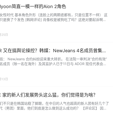
llyoon简直一模一样的Aion 2角色
女性时代 基本角色外形（连脸上的两颗痣都有，只是位置不一样） 这
只是换了个发色 [韩网评论] 肖像权是被狗吃了吗？这绝对要起诉啊。
韩男会给她穿各种暴露的衣服在那嘻嘻哈哈意淫就想吐。 这不是拿来
用的吗？太烂了吧。 根本就是一模一样啊，肯定会给她穿那种露肉的
那咯咯笑，好恶心，JYP不能起诉吗？ 我只试过Aion的捏脸，真的超
月25日
，感觉世上所有的脸都能捏出来。 真心让人不…...
R 又在搞舆论操控？韩媒：NewJeans 4名成员曾集体
，公司却只官宣2人回归
括： NewJeans 合约纠纷迎来重大转折。 在法院一审判决“合约有效”
名成员（除一名在海外）及其监护人已于11日与 ADOR 现任代表会
达了回归公司的条件和意愿。 随后，Haerin 和 Hyein 在与公司“充分
，由 ADOR 官宣回归。而 Minji, Hanni, Danielle 则因未能及时获得公
，在稍后自行通过媒体发表了回归声明。值得注意的是，ADO…...
月13日
BE 家的新人们发展势头这么猛，你们觉得是为啥？
们不只是在韩国站稳了脚跟，在中日的人气也超高的新人团有好几个了
在五代（男团）里面，他们到底是怎么做到这么成功的？ 【评论区】 因为
量好呗。 不过说实话，能从一开始就在海外吃得那么开，我觉得很大