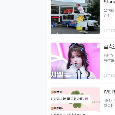
Sta
公司给
还有，
名字都
也做得
司高层
25年8
… 真
盘点
FIFTY 
房智珉 K
YMYN
是第一
25年8
IVE
대장기니
成员们
光的照
女艺人