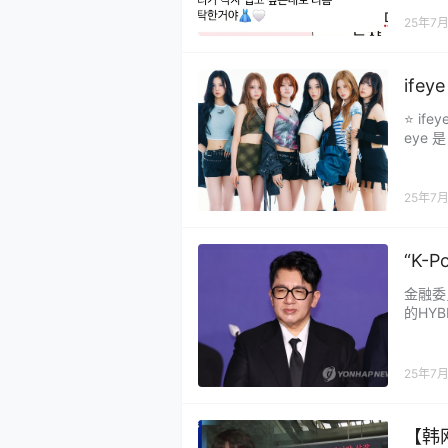
别好看
25年7
这次出
ife
⭐ i
eye 
像团体
和成员
“ifey
25年7
“K
区已
金融委
的HY
现有股
178
采取了
25年7月
是现任
【韩