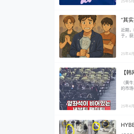
全走这
25年5
“其
可舞
近期，
于，获
审视现
升，安
个团队
25年4
业内人
【韩
因：
（黄牛
的市场
价票，
提前高
说了，
25年4
元，靠
HYB
假证