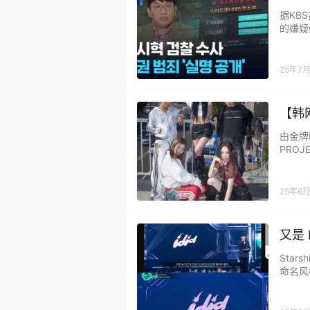
政：
据KB
的嫌疑
面向早
与一家
方上市
25年7月
爀分享
【韩
The
由金牌制
PRO
型亮相
构成及
登上 Y
25年6月
又是 
Star
命名风格
奇怪ㅠ
公司的