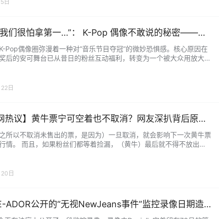
种（命名）路线了呢。 跟 IVE 起得这么像，感觉真心…...
月5日
实我们很怕拿第一…”： K-Pop 偶像不敢说的秘密——安
台压力锅
K-Pop偶像圈弥漫着一种对“音乐节目夺冠”的微妙恐惧感。核心原因在
奖后的安可舞台已从昔日的粉丝互动福利，转变为一个被大众用放大镜
场唱功的严峻考验。 随着社交媒体的普及和粉丝对“完美偶像”期待的提
可舞台上的任何瑕疵（如破音）都会被迅速放大并传播，可能引发对整
实力的质疑，这对新人而言尤其致命，甚至关乎其演艺生涯的存续。
月22日
士与评论家均指出，这种现象反映了市场对偶像“…...
网热议】黄牛票宁可空着也不取消？网友深扒背后原
太离谱了…
之所以不取消未售出的票，是因为）一旦取消，就会影响下一次黄牛票
行情。 而且，如果粉丝们都等着捡漏，（黄牛）最后就不得不放出原
这会让粉丝觉得‘哦，原来等到最后就能原价买到’，以后就更没人愿意
价买了。所以他们现在宁愿直接让票作废掉（也不取消退款）ㅋ。 再
光靠卖那些前排好位置的黄牛票，一张就能赚个几十万甚至几百万韩
月20日
这些赚的钱，他们就已经稳赚不赔了，根本不担心亏本……真…...
E-ADOR公开的“无视NewJeans事件”监控录像日期造
据