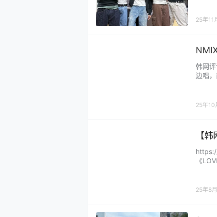
程度上
气？那
25年11
这些资
NMIX
韩网评
边唱，简
太好听
吗？N
Sull
25年1
【韩网
片
https
《LO
那段也
靠！ 
诶。 
25年8