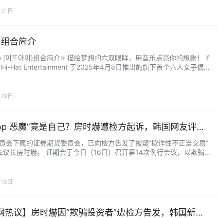
，但也不至于到被骂的程度。 造型师真的很可怜… 她自己应该也知道
月31日
了点风波，下次应该会更…...
ye 组合简介
feye (이프아이)组合简介⭐ 描绘梦想的六双眼眸，用音乐点亮你的想象！ if
是 Hi-Hat Entertainment 于2025年4月8日推出的旗下首个六人女子偶
。她们以首张数字EP《ERLU BLUE》正式出道，凭借多变的音乐风格
们独特的魅力，迅速成为备受瞩目的新生代女团。 组合名含义：ifeye
e” 这个名字是英文短语 “Imagine &…...
月29日
-Pop 恶魔”竟是自己？房时爀遭检方起诉，韩国网友评论
“炸锅”！
员会下属的证券期货委员会，已向检方告发了被疑“欺诈性不正当交易”
BE议长房时爀。 证期会于今日（16日）召开第14次例行会议，以欺骗
东、通过策划的私募基金等方式，违反《资本市场与金融投资业法》第
条“禁止不正当交易行为”的嫌疑，对HYBE的最大股东(房时爀)及前高管等
向检方告发·通报的措施。 这是金融当局能够下达的最高级别惩戒，也
16日
政府上台以来，首次对企业负责人下达…...
网热议】房时爀因“欺骗投资者”遭检方告发，韩国新