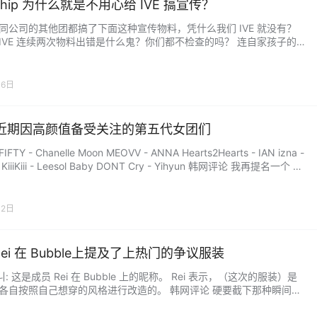
rship 为什么就是不用心给 IVE 搞宣传？
同公司的其他团都搞了下面这种宣传物料，凭什么我们 IVE 就没有？
IVE 连续两次物料出错是什么鬼？你们都不检查的吗？ 连自家孩子的
能打错。 这个回归日程串烧视频里的错字又是怎么回事？ 回归日程表
巨丑，内容也不检查，你们公司到底还上不上心啊？ 韩网热议 因为公
脑子里想的就是“反正我们就算搞得再烂，他们（粉丝）也会买单的吧”
月6日
的，必须得狠狠栽个跟头才能清醒过来。我…...
近期因高颜值备受关注的第五代女团们
FIFTY - Chanelle Moon MEOVV - ANNA Hearts2Hearts - IAN izna -
iiiKiii - Leesol Baby DONT Cry - Yihyun 韩网评论 我再提名一个 SA
AME 的徐俊輝！！！都太美了 呜呜呜 Anna 和 Ian 好漂亮啊… Anna
次见，真的巨美。 Ian 因为舞台也做得很好，所…...
月2日
 Rei 在 Bubble上提及了上热门的争议服装
: 这是成员 Rei 在 Bubble 上的昵称。 Rei 表示，（这次的服装）是
各自按照自己想穿的风格进行改造的。 韩网评论 硬要截下那种瞬间走
片然后大喊“快来看这个!!!”是不是有点……太过分了？？感觉完全没为
着想。除了那张照片，其他角度看也就是有点短而已吧？虽然不觉得特