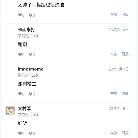
太帅了，舞蹈也很洗脑
举报
回复
0
0
卡面来打
23年7月4日
学前班
Lv0
谢谢
举报
回复
0
0
imnotmomo
23年7月4日
学前班
Lv0
谢谢楼主
举报
回复
0
0
大村淳
23年7月5日
学前班
Lv0
好听
举报
回复
0
0