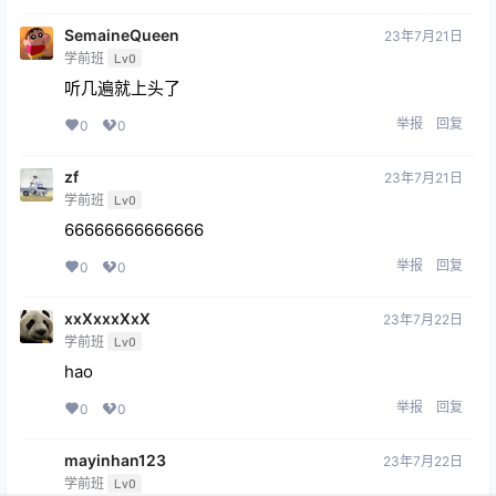
SemaineQueen
23年7月21日
学前班
Lv0
听几遍就上头了
举报
回复
0
0
zf
23年7月21日
学前班
Lv0
66666666666666
举报
回复
0
0
xxXxxxXxX
23年7月22日
学前班
Lv0
hao
举报
回复
0
0
mayinhan123
23年7月22日
学前班
Lv0