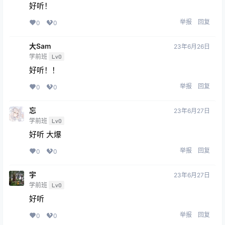
好听！
举报
回复
0
0
大Sam
23年6月26日
学前班
Lv0
好听！！
举报
回复
0
0
忘
23年6月27日
学前班
Lv0
好听 大爆
举报
回复
0
0
宇
23年6月27日
学前班
Lv0
好听
举报
回复
0
0