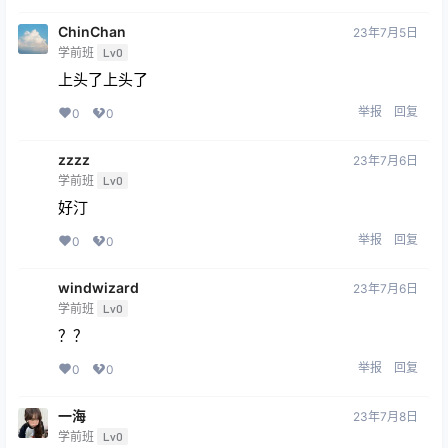
ChinChan
23年7月5日
学前班
Lv0
上头了上头了
举报
回复
0
0
zzzz
23年7月6日
学前班
Lv0
好汀
举报
回复
0
0
windwizard
23年7月6日
学前班
Lv0
？？
举报
回复
0
0
一海
23年7月8日
学前班
Lv0