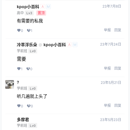
kpop小百科
23年7月8日
A
M
高中
Lv3
置顶
有需要的私我
举报
回复
0
1
冷萃浮乐朵
kpop小百科
23年7月24日
@
A
M
学前班
Lv0
需要
举报
回复
1
0
?
23年5月21日
学前班
Lv0
听几遍就上头了
举报
回复
0
0
多摩君
23年5月23日
学前班
Lv0