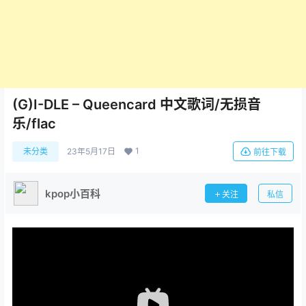
(G)I-DLE – Queencard 中文歌词/无损音
乐/flac
1
未分类
23年5月17日
前往下载
kpop小百科
关注
私信