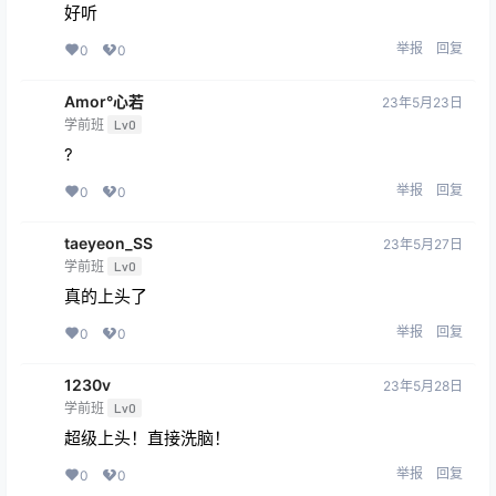
好听
举报
回复
0
0
Amor°心若
23年5月23日
学前班
Lv0
?
举报
回复
0
0
taeyeon_SS
23年5月27日
学前班
Lv0
真的上头了
举报
回复
0
0
1230v
23年5月28日
学前班
Lv0
超级上头！直接洗脑！
举报
回复
0
0