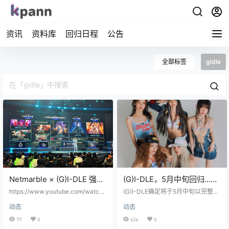
资讯
资料库
回归日程
公告
全部标签
gidle
Netmarble × (G)I-DLE 强强
(G)I-DLE，5月中旬回归…与
联手！
CUBE续约后首次完整体出击
https://www.youtube.com/watch?
(G)I-DLE确定将于5月中旬以完整体
v=QXVe15AvymQ&t=5s&ab_chan
回归歌坛，目前正在加紧制作新专
动态
动态
nel=%EB%82%98%ED%98%BC%
辑。 这是她们自去年7月发行迷你专
EC%9E%90%EB%A7%8C%EB%A
辑《I feel》后，时隔10个月的再次
77
0
626
0
0%88%EB%B2%A8%EC%97%85%
回归，预计新专辑也将是迷你专