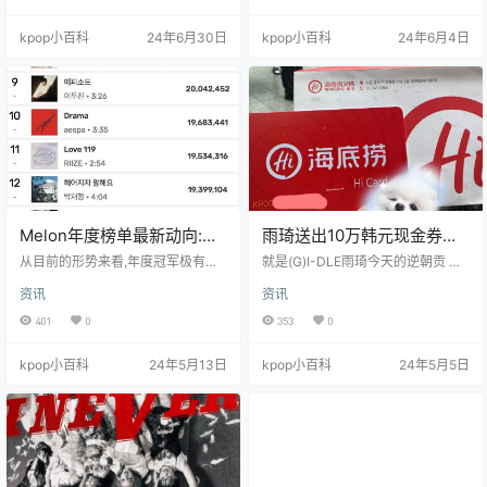
起初夺得年度第1名的可能性较低，
DLE也太疯狂了吧，怎么没人提起 I
但在4月至6月间稳步保持在第3至第
VE的销量正好就是去掉中国代购的
kpop小百科
24年6月30日
kpop小百科
24年6月4日
10名之间（累计成绩很好），因此
数字，卖得不错 ILLIT是首张专辑，
开始具备争夺年度第1名的可能性。
谁会买那么多啊 (G)I-DLE的雨琦sol
精选评论 拜托，让《FATE》拿下第
o也卖了50多万张，真是厉害
1名吧。 收录曲都能达到这种程度，
真的很厉害。 虽然是收录曲，但真
是神曲，希望新曲能助力冲到第1…
Melon年度榜单最新动向:
雨琦送出10万韩元现金券，
《plot twist》升至第2,
粉丝们被宠翻了
从目前的形势来看,年度冠军极有可
就是(G)I-DLE雨琦今天的逆朝贡 据
《Magnetic》进前20
能在《plot twist》和《fate》之间
打开红包的人说,是10万韩元现金
资讯
资讯
产生。 《Magnetic》有望稳进年度
券… 每个人都收到了10万韩元。(约
TOP5。 精选评论 能踩掉IU吧?哈 哪
530RMB) https://x.com/with_lion_/
401
0
353
0
是什么年榜冠军之争啊,根本就是《f
status/1783845154161619222 雨
ate》稳拿的节奏 我去,这也太厉害
琦在活动第一周的时候说过要请粉
kpop小百科
24年5月13日
kpop小百科
24年5月5日
了,新人男团居然能有年榜话题?这是
丝们吃饭,今天在最后一期的时候真
破天荒头一回啊! 钱就是一切 好想看
的送出了这份礼物。 还送了250位
男团拿下年榜第一 年榜冠军这么好
粉丝gigi兔子 精选评论 太壕了,据说
拿?笑死 这《fate》,上班路上必听,
有100名粉丝收到 哇,今天有10…
以后下班也得再听一遍哈哈哈哈…