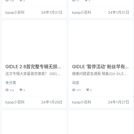
700
0
87
0
发布前的几天，成员Minnie和宋雨
呢。 用户：4. 무명의 더쿠2024-01-
琦因健康状况不佳暂停了活动。Cub
29 18:03:37 评论：우기 반반염색 개
kpop小百科
24年1月31日
kpop小百科
24年1月31日
e宣布：“Minnie和宋雨琦因身体状
이쁘네 翻译：宋雨琦的半染发真的
况不佳，包括发热和头痛的症状，
很漂亮。 用户：10. 무명의 더쿠202
前往医院就诊。根据医务人员的诊
4-01-29 18:04:47 评论：노래가...
断，我们暂停了所有日程，并专注
좀 귀에 안 …
于充分的休息和治疗。” 据说，Mi…
GIDLE 2 8首完整专辑无损下
GIDLE ‘暂停活动’ 粉丝早有
载(Super
预感
这次专辑大家最喜欢哪首？ GIDLE
健康问题紧急通报 随着(G)I-DLE即
Lady,ROLLIE,FATE,7DAYS…
Super Lady 歌词 I am the top, sup
将在29日回归的第二张正规专辑
未分类
动态
er lady (Oh) I never lose yeah (’Ca
《2》，团队却遭遇了不期而至的健
)
use got a super power) I am a god,
康危机。据所属公司通报，成员Min
436
0
299
0
super lady (Oh) I NEVER DIE 봤지?
nie和宋雨琦因突发的健康状况不
모두 Follow Boy boy boy 거기 비켜
佳，已被紧急送往医院并接受治
kpop小百科
24年1月29日
kpop小百科
24年1月27日
어서 우린 Love love lov…
疗，所有行程被迫暂停。此消息一
出，许多粉丝表达了深切的关切。
密集演出背后的压力 事实上，(G)I-
DLE自去年以来一直保持着高强度的
工作节奏。从6月开始的世界巡演至
年末的Jingle Ball巡演，成员…