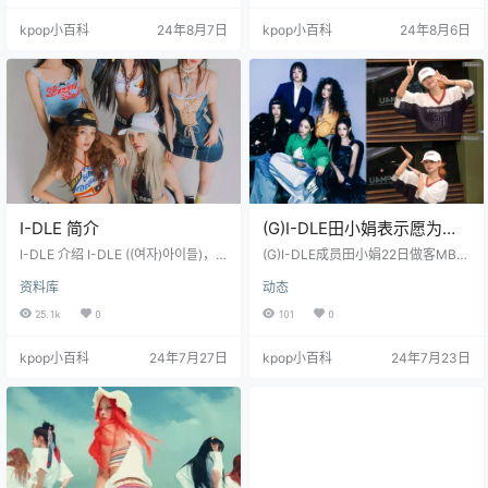
的眼色"等大胆言论，立即成为了焦
人震惊的歌词。 她在说唱中提到：
kpop小百科
24年8月7日
kpop小百科
24年8月6日
点。 这段表演恰逢(G)I-DLE与CUB
“11月合约到期。谁能阻止我”，甚至
E娱乐的续约时期，因此引发了外界
还大胆地用脏话rap道：“我何必在乎
对团队是否会续约失败的猜测。 全
别人的眼色”。这番言论立即在粉丝
昭妍亲自回应争议 面对纷纷扰扰的
中引起了轩然大波。 CUBE的矛盾
议论，全昭妍本人站出来澄清：“我
回应 随着争议…
既没有说谎…
I-DLE 简介
(G)I-DLE田小娟表示愿为
NewJeans创作歌曲
I-DLE 介绍 I-DLE ((여자)아이들)，
(G)I-DLE成员田小娟22日做客MBC
也被称为 IDLE (아이들)，是隶属于C
FM4U电台节目《正午的希望曲 金
资料库
动态
UBE娱乐公司的5人女子组合[1]。成
信英主持》，表达了对NewJeans的
员包括：田小娟、赵美延、Minni
欣赏之情。 田小娟在节目中称，如
25.1k
0
101
0
e、宋雨琦 和 叶舒华。她们于2018
果NewJeans需要，她可以为其创作
年5月2日以迷你专辑《I Am》正式
多达100首歌曲。她还提到也很喜欢
kpop小百科
24年7月27日
kpop小百科
24年7月23日
出道。该组合与88rising签约进行全
aespa。 关于即将开始的世界巡
球推广。 2018年5月2日，以迷你专
演，田小娟透露tour将于8月3日、4
辑《I am》出道，作为4MINUTE和
日在首尔奥林匹克体操竞技场启
CLC的直系后辈女团，是CUBE Ent
动，随后前往香港、日本、美国、
er…
泰国、澳大利亚等地。她表示，首
尔场次门票已经售罄，…