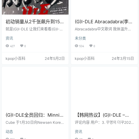
初动销量从2千张飙升到150
(G)I-DLE Abracadabra(李孝
万张的女团
利的红毯)
就是(G)I-DLE 让我们来看看(G)I-DL
Abracadabra中文歌词 我体温升
E的初动销量(PYO)吧。 LATATA 2,
高，无法冷静下来 你让我地转天旋
资讯
未分类
000张 => Super Lady 1,530,000张
转啊转它不停旋转 没人知道何处它
有人说(G)I-DLE大爆3次。 出道曲L
会停止 每次你呼唤我的名字 我体温
427
0
534
0
ATATA LATATA - HANN(数字单曲)
升高就像燃烧的火焰 燃烧的火焰，
引流 ++ LOL POP/STARS Senorita
充满了欲望 亲我吧，宝贝，让烈火
kpop小百科
24年5月2日
kpop小百科
24年3月15日
初动销量上升至20,000张。 Senori
越升越高 阿布拉-阿布拉-卡达布拉
ta - 在Uh-Oh时期有些遗憾,反应好
我想要伸手去抓住你 阿布拉-阿布
坏参半…
拉-卡达布拉，阿布拉卡达布拉 你让
我发烫，也让我叹息 你让我展开笑
颜，你让我为之流泪 就让我为你的
爱而持续燃烧吧 带著丝绒手套的…
(G)I-DLE全员回归：Minnie
【韩网热议】(G)I-DLE –
和宋雨琦战胜健康挑战重返
‘Super Lady’ MV
Cube 于1月30日向Newsen Korea
评论内容 用户：3. 무명의 더쿠2024
舞台
透露：“Minnie和宋雨琦将从本周开
-01-29 18:02:45 评论：요즘에 진짜
动态
资讯
始，首先在‘M Countdown’上亮
노래가 짧긴하구나 2:40이네 翻译：
相。” 就在(G)I-DLE第二张全长专辑
现在的歌曲真的很短，才2分40秒