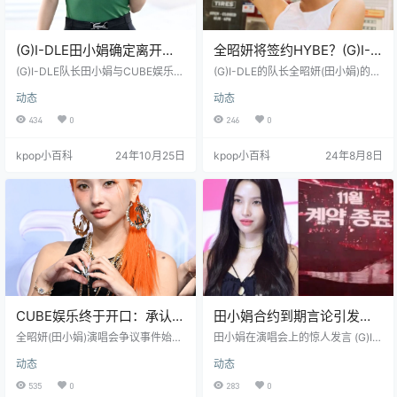
(G)I-DLE田小娟确定离开
全昭妍将签约HYBE？(G)I-
CUBE，合约到期不再续约?
DLE未来走向引关注
(G)I-DLE队长田小娟与CUBE娱乐的
(G)I-DLE的队长全昭妍(田小娟)的合
合约到期，双方最终未能达成续约
约将于11月到期，引发了广泛关
动态
动态
协议，田小娟将离开CUBE，寻找新
注。如果全昭妍不与CUBE娱乐续
的发展方向。 据韩媒xportsnews 2
约，(G)I-DLE可能暂时以四人形式
434
0
246
0
5日报道，田小娟近期与CUBE就续
活动。 根据7日的报道，全昭妍正在
约问题进行了商讨，但最终未能达
考虑多个公司，包括由ZICO领导的
kpop小百科
24年10月25日
kpop小百科
24年8月8日
成一致。此前，田小娟在8月的演唱
HYBE旗下的KOZ娱乐。全昭妍在3
会个人舞台上，将部分歌词改成了“1
日的首尔KSPO DOME演唱会上，
1月合约到期，谁也拦不住我”，暗示
通过改编歌词透露了自己合约即将
了即将离开CUBE的意向。虽然CUB
到期的消息。 尽管全昭妍的合约问
E当时以“所有成员都在续约期”以及
题早已在音乐界流传，但她在演唱
“歌词只是舞台表…
会上公开提及此事还是引起了…
CUBE娱乐终于开口：承认全
田小娟合约到期言论引发轩
昭妍11月合约到期，续约谈
然大波
全昭妍(田小娟)演唱会争议事件始末
田小娟在演唱会上的惊人发言 (G)I-
判进行中
近日，(G)I-DLE成员全昭妍在演唱
DLE女团于3日在首尔举行了世界巡
动态
动态
会上的一段即兴改编歌词引发热
回演唱会。队长田小娟在个人舞台
议。她在台上唱道：“11月合约到
上演唱了一首名为"Is this bad b****
535
0
283
0
期。谁能阻止我”，"我何必在乎别人
** number?"的歌曲，其中包含了令