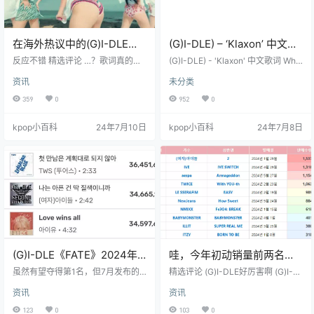
在海外热议中的(G)I-DLE新
(G)I-DLE) – ‘Klaxon’ 中文歌
歌part
词、无损下载
反应不错 精选评论 …？歌词真的有
(G)I-DLE) - 'Klaxon' 中文歌词 Wha
点不太健康。 为什么总是这么暴
t time is now? 现在是几点？ Time i
资讯
未分类
露？ㅠㅠㅠㅠㅠㅠㅠㅜㅜ 到底为什么
s summer, mm 时间是夏天，嗯 On
这样？上次的舞蹈也是，看起来一
e, two 一、二 좀 미친 소리 같지만 난
359
0
952
0
点都不酷，反而有点滑稽。 之前不
네게 반했어 虽然听起来有点疯狂，
是也修改过舞蹈吗？看来这就是她
但我爱上了你 jwimichin so-ri gat-ji
kpop小百科
24年7月10日
kpop小百科
24年7月8日
们的向往的风格了。 看起来一点也
man nan ne-ge ban-hae-sseo (Oh
不美，只觉得尴尬…… 看起来一点也
-oh, ooh-…
不性感，反而觉得自己像在看别人
的屁股……说不要用那种眼光看她
们，她们却总是这样表现自己。 她
们的歌曲、舞蹈、概念和服装不都
是亲自制作吗？看来她们…
(G)I-DLE《FATE》2024年
哇，今年初动销量前两名竟
Melon年度预测排名升至第2
然是中小公司（女团）
虽然有望夺得第1名，但7月发布的
精选评论 (G)I-DLE好厉害啊 (G)I-D
新曲能否为《FATE》带来buff也很
LE去年也卖得超好，这次SOLO也大
资讯
资讯
关键。 *之前不是说年度第1名完全
卖的样子… Cube和Starship干得好
没可能吗？ 由于这是一首逆袭曲，
哇，(G)I-DLE的粉丝群体真大 (G)I-
123
0
103
0