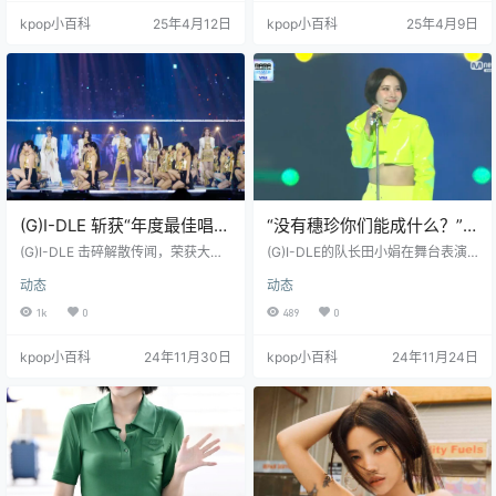
3AARISEhttps://www.youtube.co
辑。
kpop小百科
25年4月12日
kpop小百科
25年4月9日
m/watch?v=pdUV1R2ZObs http
s://www.youtu…
(G)I-DLE 斩获“年度最佳唱片
“没有穗珍你们能成什么？”…
奖”，并宣布续约：“我们会
田小娟提及退团成员，炸裂
(G)I-DLE 击碎解散传闻，荣获大
(G)I-DLE的队长田小娟在舞台表演
一起走下去”
奖！ 11月30日，在2024 MMA颁奖
舞台 [2024 MAMA]
中提到了前成员徐穗珍，引发热
动态
动态
典礼上，(G)I-DLE 荣获“年度最佳唱
议。 在23日下午于日本大阪京瓷巨
片奖”。 队长田小娟在登台领奖时，
蛋举办的“2024 MAMA AWARDS J
1k
0
489
0
坦率回应了之前的解散传闻：“关于
APAN”颁奖礼上，(G)I-DLE登台献
我合约到期后 (G)I-DLE 将解散的报
上了精彩演出。 演出一开场，田小
kpop小百科
24年11月30日
kpop小百科
24年11月24日
道铺天盖地，但我想告诉大家，我
娟率先拿着麦克风登场，开始了她
们五个人决定一起续约了！” 此前，
的Rap表演。她那游刃有余的Rap瞬
田小娟与CUBE的专属合约将在11月
间抓住了观众的眼球和耳朵。 而其
到期。今年8月，她在演唱会个人舞
中最引人注目的一句歌词是：“没有
台上，将歌词改编为“11月合约结
穗珍，你们能成什么？” 徐穗珍是
束，谁…
(G)I-DLE的…