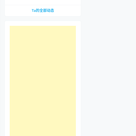
到底哪里惹争议？先把那段视频看完
Ta的全部动态