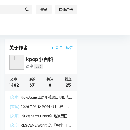
登录
快速注册
关于作者
关注
私信
kpop小百科
高中
Lv3
文章
评论
关注
粉丝
1482
67
0
25
[文章]
NewJeans四周年视频出现四人
阵容，Minji回到官方画面
[文章]
2026年9月K-POP回归日程：
izna、&TEAM
[文章]
《I Want You Back》这波男团挑
战，真的很吃groove
[文章]
RESCENE Woni说的「무섭노」