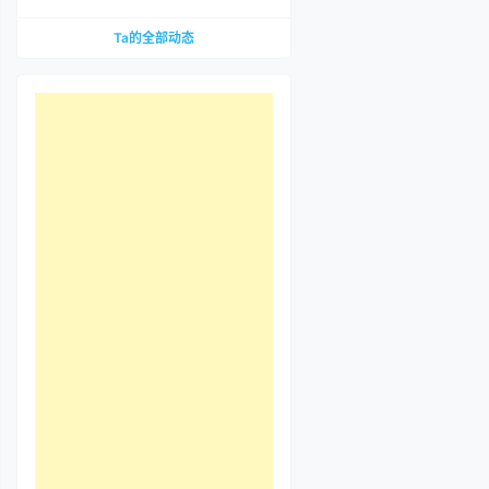
到底哪里惹争议？先把那段视频看完
Ta的全部动态