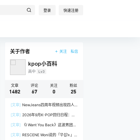
登录
快速注册
关于作者
关注
私信
kpop小百科
高中
Lv3
文章
评论
关注
粉丝
1482
67
0
25
[文章]
NewJeans四周年视频出现四人
阵容，Minji回到官方画面
[文章]
2026年9月K-POP回归日程：
izna、&TEAM
[文章]
《I Want You Back》这波男团挑
战，真的很吃groove
[文章]
RESCENE Woni说的「무섭노」