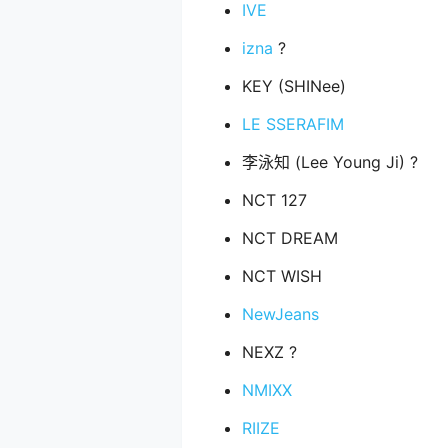
IVE
izna
?
KEY (SHINee)
LE SSERAFIM
李泳知 (Lee Young Ji) ?
NCT 127
NCT DREAM
NCT WISH
NewJeans
NEXZ ?
NMIXX
RIIZE