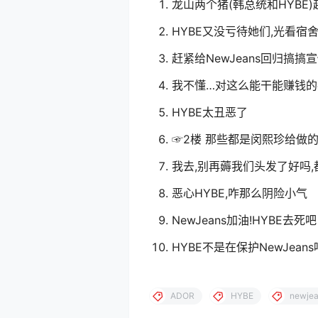
龙山两个猪(韩总统和HYBE
HYBE又没亏待她们,光看宿
赶紧给NewJeans回归搞搞
我不懂…对这么能干能赚钱
HYBE太丑恶了
☞2楼 那些都是闵熙珍给做的
我去,别再薅我们头发了好吗
恶心HYBE,咋那么阴险小气
NewJeans加油!HYBE去死吧
HYBE不是在保护NewJean
ADOR
HYBE
newje