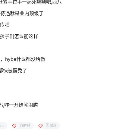
)赶紧手拉手一起死翘翘吧,西八
舍待遇就是业内顶级了
宣传吧
的孩子们怎么能这样
，hybe什么都没给做
,都快被薅秃了
s吗,咋一开始就闹腾
ans
方时赫
闵熙珍