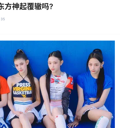
重蹈东方神起覆辙吗?
135