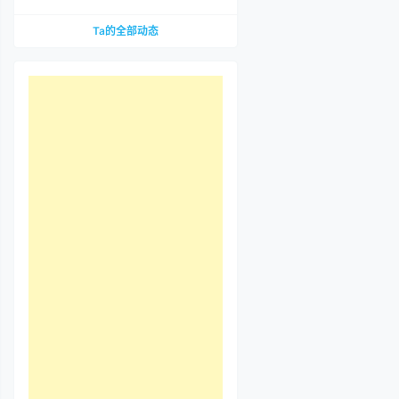
到底哪里惹争议？先把那段视频看完
Ta的全部动态