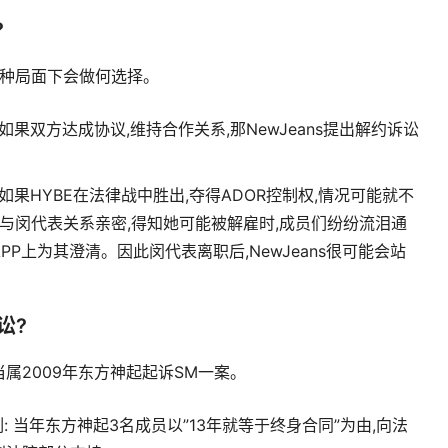
?
在这种局面下会做何选择。
 如果双方达成协议,维持合作关系,那NewJeans提出解约诉讼
但如果HYBE在法律战中胜出,夺得ADOR控制权,情况可能就不
成员与闵代表关系亲密,得知她可能被解雇时,成员们纷纷流泪通
PP上为其澄清。因此闵代表离职后,NewJeans很可能会站
?️
属2009年东方神起起诉SM一案。
: 当年东方神起3名成员以”13年就等于终身合同”为由,向法