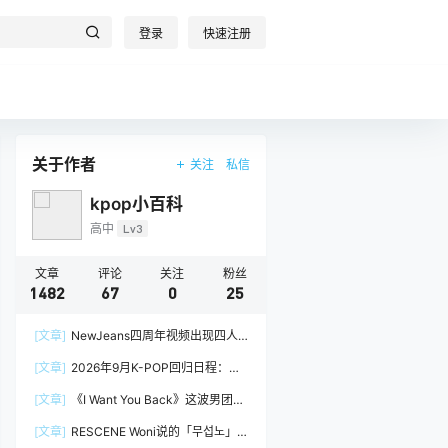
登录
快速注册
关于作者
关注
私信
kpop小百科
高中
Lv3
文章
评论
关注
粉丝
1482
67
0
25
[文章]
NewJeans四周年视频出现四人
阵容，Minji回到官方画面
[文章]
2026年9月K-POP回归日程：
izna、&TEAM
[文章]
《I Want You Back》这波男团挑
战，真的很吃groove
[文章]
RESCENE Woni说的「무섭노」