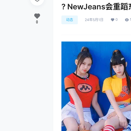
? NewJeans会
0
动态
24年5月1日
0