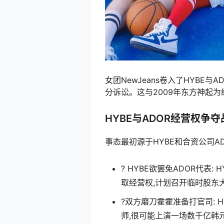
女团NewJeans卷入了HYBE
分诉讼。这与2009年东方神起
HYBE与ADOR经营权争夺
事态最初源于HYBE和合资公司A
? HYBE欲罢免ADOR代表:
取经营权,计划召开临时股东
?双方磨刀霍霍准备打官司: 
师,很可能上演一场数千亿韩