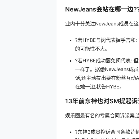
NewJeans会站在哪一边?
业内十分关注NewJeans成员
?若HYBE与闵代表握手言和:
的可能性不大。
?若HYBE成功罢免闵代表: 
一样了。据悉NewJeans
话,还主动提出要在粉丝互动A
在她一边,状告HYBE。
13年前东神也对SM提起诉讼
娱乐圈最有名的专属合同诉讼案,当
?东神3成员控诉合同条款苛刻