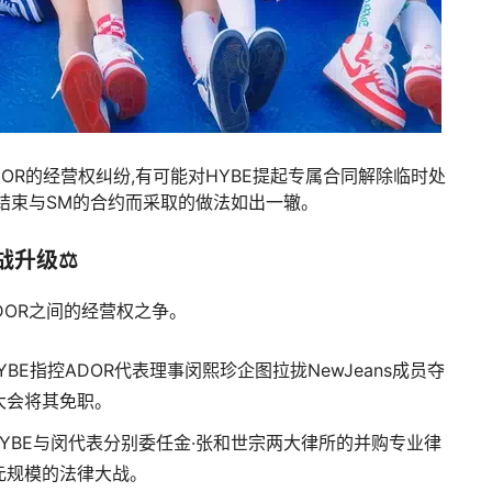
与ADOR的经营权纠纷,有可能对HYBE提起专属合同解除临时处
为结束与SM的合约而采取的做法如出一辙。
战升级⚖️
DOR之间的经营权之争。
 HYBE指控ADOR代表理事闵熙珍企图拉拢NewJeans成员夺
大会将其免职。
HYBE与闵代表分别委任金·张和世宗两大律所的并购专业律
元规模的法律大战。