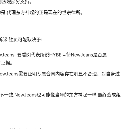
到法院部分支持。
合的是,代理东方神起的正是现在的世宗律所。
起诉讼,胜负可能取决于:
Jeans: 要看闵代表所说HYBE亏待NewJeans是否属
凿证据。
NewJeans需要证明专属合同内容存在明显不合理、对自身过
一致,NewJeans也可能像当年的东方神起一样,最终造成组