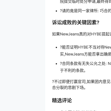
院提交临时处分申请,最终得
?请的竟是同一家律所: 巧
诉讼成败的关键因素?
如果NewJeans真的对HYBE提
?能否证明HYBE不当对待New
实,NewJeans方能否拿出确
?合同条款有无失公允之处: 
于不利的条款。
?不过即便打赢官司,如果团内意见不
合分裂的悲剧下场。
精选评论