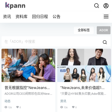
资讯
资料库
回归日程
公告
全部标签
ADOR
曾无根据指控”NewJeans被
“NewJeans,未来价值超1兆
抄袭”的闵熙珍，自身遭遇抄
韩元!”…闵熙珍、李副代表聊
ADOR公司CEO闵熙珍在应对NewJ
“只要让HYBE焦头烂额,Ador就能获
袭质疑时却说”拿出分析报告
eans《Bubble Gum》被指控抄袭英
天记录曝光
得自由” “BTS成员退伍时机至关重
动态
资讯
国乐队Shakatak的歌曲时，要求对
要”·“果然还是得借助媒体的力量” 今
来”
方提供"具有公信力的分析报告"。这
年2月,闵代表的得力助手李副代表以
126
0
136
0
一态度与她此前无具体证据就指控
BTS全员退伍为契机,制定了Ador一