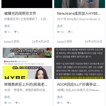
被曝光的闵熙珍文件
NewJeans成员加入HYBE的
时间线
好像是在写C之前就被抓了… 5.目的
2017年 Minji加入Source Music 20
a. 最终脱离HYBE b. 让HYBE内部不
19年 闵熙珍跳槽至HYBE 2019年 以
资讯
资讯
能干涉我们 (整体自主权) <精选评论
Minji为主角办Bighit&Source全球选
> 这不就跟小学生YY征服世界似的
秀 2019年 Hanni通过上述全球选秀
94
0
530
0
计划书嘛ㅋㅋㅋㅋㅋ 写个c就被逮着
加入Source Music 2020年 Daniell
了ㅋㅋㅋ 这也太low了吧 这是真的?
e、Haerin加入Source Music (201
kpop小百科
24年4月24日
kpop小百科
24年4月24日
ㅋㅋㅋ 我在公司里写企划案之前列
9年9月进行了选秀,年底前完成了甄
个提纲的水平都比这强 西八，这不
选和Casting,因此这些孩子们从202
就是涂鸦嘛 这什么… 跟日记本里写
0年初开始训练…
小心愿似的,哪儿像正式文件啊 这是
真的? 我的妈呀 这也太随便…
转推数疯狂上升的[和我老公
ADOR回应ILLIT抄袭争议:与
结婚吧]韩剧
NewJeans成员讨论后发表
台词：“恭喜你，把我扔掉的垃圾，
(前略) 对此,ADOR表示,在与NewJe
精打细算地都捡了回去。” 精选评论
立场
ans成员及其法定代理人充分讨论后,
资讯
资讯
我艹,哈哈哈哈哈哈哈哈哈 哈哈哈哈
决定发表官方立场。 这是由闵熙珍
哈哈哈老外咋这么会玩 再看一遍还
亲自表明的。 精选评论: 第二个FIFT
159
0
79
0
是好笑啊哈哈哈哈 SM粉丝还是管好
Y FIFTY呗ㅋㅋ还以为自己多了不起,