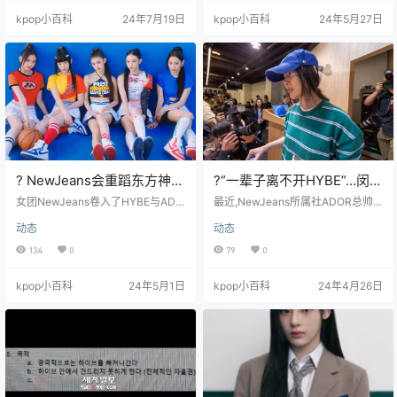
其他女团抄袭NewJeans形成鲜明对
年的计划。目的是让Ador获得自由
kpop小百科
24年7月19日
kpop小百科
24年5月27日
比，引发公众质疑。 主要内容 Shak
(?)。李副代表对闵代表说,咱们得让
atak方面的指控： 英国乐队Shakat
他们(HYBE)吃点苦头,这样Ador才能
ak通过WISE MUSIC GROUP提出N
获得自由。他们要揭露HYBE多厂牌
ewJeans的《Bubble …
体制、IT业务背后的虚假面目。他们
对HYBE的经营方式很不满,并制定…
? NewJeans会重蹈东方神起
?”一辈子离不开HYBE”…闵
覆辙吗?
熙珍吐槽的”股东协议”到底
女团NewJeans卷入了HYBE与ADO
最近,NewJeans所属社ADOR总帅
R的经营权纠纷,有可能对HYBE提起
啥内容?
闵熙珍代表和HYBE之间的矛盾激化,
动态
动态
专属合同解除临时处分诉讼。这与2
引发了广泛关注。尤其是闵代表抱
009年东方神起为结束与SM的合约
怨"一辈子被HYBE捆绑",对"股东协
134
0
79
0
而采取的做法如出一辙。 HYBE与A
议"表示不满,很多人都好奇协议的内
DOR经营权争夺战升级⚖️ 事态最初
容。 ? 到底是什么内容让她如此不
kpop小百科
24年5月1日
kpop小百科
24年4月26日
源于HYBE和合资公司ADOR之间的
满? 据投行业界透露,拥有ADOR 8
经营权之争。 ? HYBE欲罢免ADOR
0%股份的HYBE去年3月与持股18%
代表: HYBE指控ADOR代表理事闵
的闵熙珍代表等经营层签订了ADOR
熙珍企图拉拢NewJeans成员夺取经
股东协议。闵代表的问题就出在协
营权,计划召开临时股东大会将其
议中包含…
免…