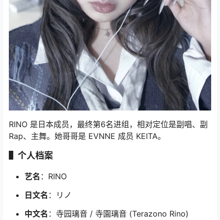
RINO 是日本成员，最终第6名进组，相对定位是副唱、副
Rap、主舞。她哥哥是 EVNNE 成员 KEITA。
▌个人档案
艺名
：RINO
日文名
：リノ
中文名
：寺园璃音 / 寺園璃音 (Terazono Rino)