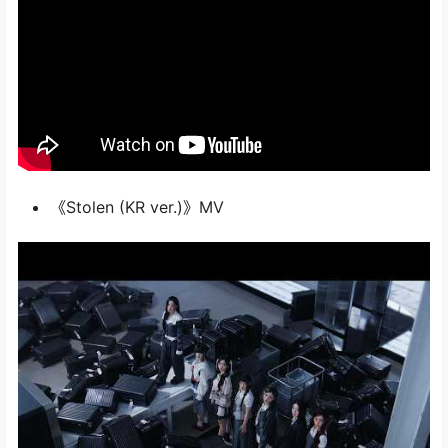
《Stolen (KR ver.)》MV