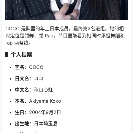
COCO 是队里的年上日本成员，最终第2名进组。她的相
对定位是领舞、领 Rap，节目里能看到她同时承担舞蹈和
rap 两条线。
▌个人档案
艺名
：COCO
日文名
：ココ
中文名
：秋山心虹
本名
：Akiyama Koko
生日
：2004年9月2日
出生地
：日本埼玉县