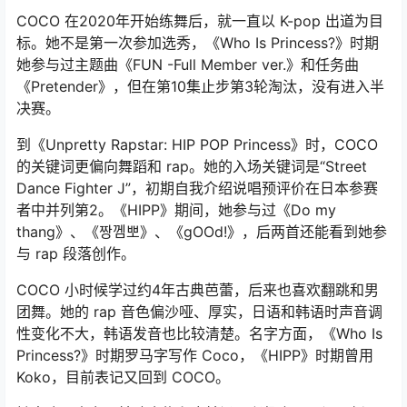
COCO 在2020年开始练舞后，就一直以 K-pop 出道为目
标。她不是第一次参加选秀，《Who Is Princess?》时期
她参与过主题曲《FUN -Full Member ver.》和任务曲
《Pretender》，但在第10集止步第3轮淘汰，没有进入半
决赛。
到《Unpretty Rapstar: HIP POP Princess》时，COCO
的关键词更偏向舞蹈和 rap。她的入场关键词是“Street
Dance Fighter J”，初期自我介绍说唱预评价在日本参赛
者中并列第2。《HIPP》期间，她参与过《Do my
thang》、《짱껨뽀》、《gOOd!》，后两首还能看到她参
与 rap 段落创作。
COCO 小时候学过约4年古典芭蕾，后来也喜欢翻跳和男
团舞。她的 rap 音色偏沙哑、厚实，日语和韩语时声音调
性变化不大，韩语发音也比较清楚。名字方面，《Who Is
Princess?》时期罗马字写作 Coco，《HIPP》时期曾用
Koko，目前表记又回到 COCO。