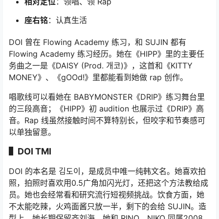
相对定位
：领唱、领 Rap
座右铭
：认真生活
DOI 曾在 Flowing Academy 练习，和 SUJIN 都有
Flowing Academy 练习经历。她在《HIPP》里的主要任
务曲之一是《DAISY (Prod. 개코)》，这首和《KITTY
MONEY》、《gOOd!》里都能看到她做 rap 创作。
唱歌线可以看她在 BABYMONSTER《DRIP》练习舞台里
的三段高音；《HIPP》初 audition 也展示过《DRIP》高
音。Rap 线虽然接触时间不算特别长，但咬字和节奏感可
以单独留意。
▌DOI TMI
DOI 的本名是 김도이，是成员中唯一纯韩文名。她喜欢拍
照，拍照时喜欢用0.5广角加闪光灯，还把这个方法教给成
员。她也会经常看和研究流行短视频挑战。饮食方面，她
不太能吃辣，火鸡面酱只放一半，剩下的会给 SUJIN。造
型上，她长期保留齐刘海。她和 RINO、NIKO 同属2008