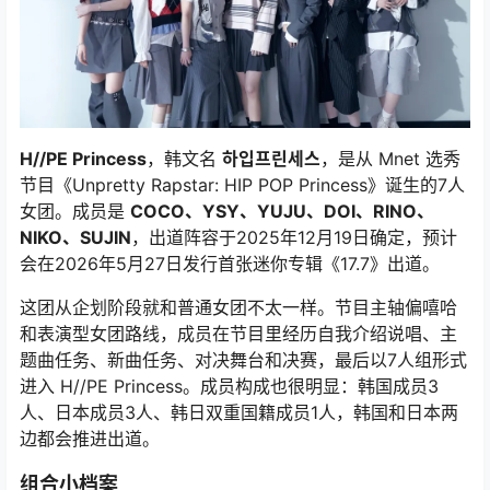
H//PE Princess
，韩文名
하입프린세스
，是从 Mnet 选秀
节目《Unpretty Rapstar: HIP POP Princess》诞生的7人
女团。成员是
COCO、YSY、YUJU、DOI、RINO、
NIKO、SUJIN
，出道阵容于2025年12月19日确定，预计
会在2026年5月27日发行首张迷你专辑《17.7》出道。
这团从企划阶段就和普通女团不太一样。节目主轴偏嘻哈
和表演型女团路线，成员在节目里经历自我介绍说唱、主
题曲任务、新曲任务、对决舞台和决赛，最后以7人组形式
进入 H//PE Princess。成员构成也很明显：韩国成员3
人、日本成员3人、韩日双重国籍成员1人，韩国和日本两
边都会推进出道。
组合小档案