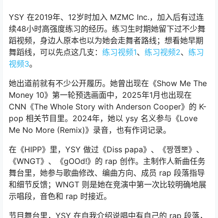
YSY 在2019年、12岁时加入 MZMC Inc.，加入后有过连
续48小时高强度练习的经历。练习生时期她留下过不少舞
蹈视频，身边人原本也以为她会走舞者路线；想看她早期
舞蹈线，可以先点这几支：
练习视频1
、
练习视频2
、
练习
视频3
。
她出道前就有不少公开履历。她曾出现在《Show Me The
Money 10》第一轮预选画面中，2025年1月也出现在
CNN《The Whole Story with Anderson Cooper》的 K-
pop 相关节目里。2024年，她以 ysy 名义参与《Love
Me No More (Remix)》录音，也有作词记录。
在《HIPP》里，YSY 做过《Diss papa》、《짱껨뽀》、
《WNGT》、《gOOd!》的 rap 创作。主制作人新曲任务
舞台里，她参与歌曲修改、编曲方向、成员 rap 段落指导
和细节反馈；WNGT 则是她在竞演中第一次比较明确地展
示唱段，音色和 rap 时接近。
节目舞台里，YSY 在自我介绍说唱中有自己的 rap 段落，