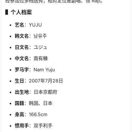
经参加过多档选秀，相对定位是副唱、领 Rap。
▌个人档案
艺名
：YUJU
韩文名
：남유주
日文名
：ユジュ
中文名
：南有輳
罗马字
：Nam Yuju
生日
：2007年7月28日
出生地
：日本京都府
国籍
：韩国、日本
身高
：166.5cm
惯用手
：双手利手