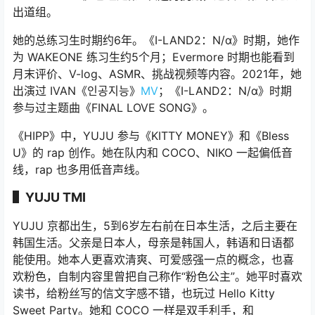
出道组。
她的总练习生时期约6年。《I-LAND2：N/α》时期，她作
为 WAKEONE 练习生约5个月；Evermore 时期也能看到
月末评价、V-log、ASMR、挑战视频等内容。2021年，她
出演过 IVAN《인공지능》
MV
；《I-LAND2：N/α》时期
参与过主题曲《FINAL LOVE SONG》。
《HIPP》中，YUJU 参与《KITTY MONEY》和《Bless
U》的 rap 创作。她在队内和 COCO、NIKO 一起偏低音
线，rap 也多用低音声线。
▌YUJU TMI
YUJU 京都出生，5到6岁左右前在日本生活，之后主要在
韩国生活。父亲是日本人，母亲是韩国人，韩语和日语都
能使用。她本人更喜欢清爽、可爱感强一点的概念，也喜
欢粉色，自制内容里曾把自己称作“粉色公主”。她平时喜欢
读书，给粉丝写的信文字感不错，也玩过 Hello Kitty
Sweet Party。她和 COCO 一样是双手利手，和