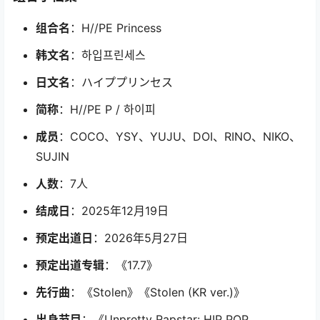
组合名
：H//PE Princess
韩文名
：하입프린세스
日文名
：ハイププリンセス
简称
：H//PE P / 하이피
成员
：COCO、YSY、YUJU、DOI、RINO、NIKO、
SUJIN
人数
：7人
结成日
：2025年12月19日
预定出道日
：2026年5月27日
预定出道专辑
：《17.7》
先行曲
：《Stolen》《Stolen (KR ver.)》
出身节目
：《Unpretty Rapstar: HIP POP