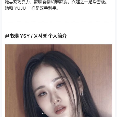
她喜欢巧克力、辣味食物和麻辣烫，兴趣之一是滑雪板。
她和 YUJU 一样是双手利手。
尹书煐 YSY / 윤서영 个人简介