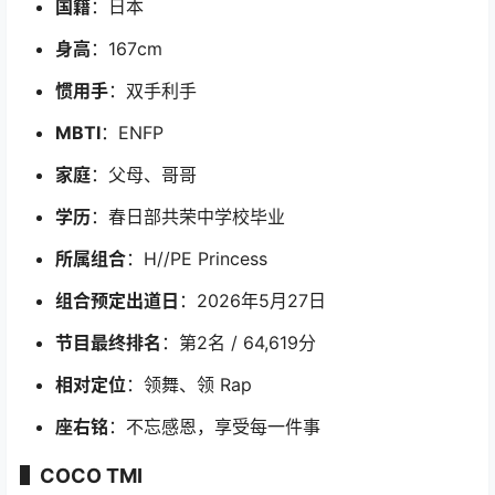
国籍
：日本
身高
：167cm
惯用手
：双手利手
MBTI
：ENFP
家庭
：父母、哥哥
学历
：春日部共荣中学校毕业
所属组合
：H//PE Princess
组合预定出道日
：2026年5月27日
节目最终排名
：第2名 / 64,619分
相对定位
：领舞、领 Rap
座右铭
：不忘感恩，享受每一件事
▌COCO TMI