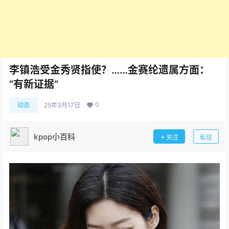
李镇浩受金秀贤指使？……金赛纶遗属方面：
“有新证据”
0
动态
25年3月17日
kpop小百科
关注
私信