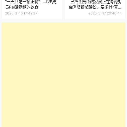
“一天只吃一顿正餐”……IVE成
已故金赛纶的家属正在考虑对
员Rei活动期的饮食
金秀贤提起诉讼，要求其“真诚
公开道歉”。
2025-3-16 17:49:37
2025-3-17 20:40:44