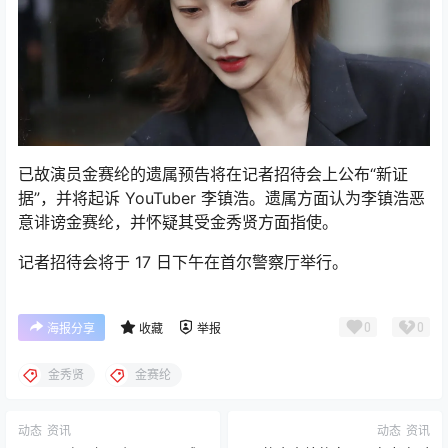
已故演员金赛纶的遗属预告将在记者招待会上公布“新证
据”，并将起诉 YouTuber 李镇浩。遗属方面认为李镇浩恶
意诽谤金赛纶，并怀疑其受金秀贤方面指使。
记者招待会将于 17 日下午在首尔警察厅举行。
0
0
海报分享
收藏
举报
金秀贤
金赛纶
动态
资讯
动态
资讯