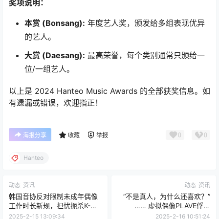
奖项说明：
本赏 (Bonsang):
年度艺人奖，颁发给多组表现优异
的艺人。
大赏 (Daesang):
最高荣誉，每个类别通常只颁给一
位/一组艺人。
以上是 2024 Hanteo Music Awards 的全部获奖信息。如
有遗漏或错误，欢迎指正！
0
0
海报分享
收藏
举报
Hanteo
动态
资讯
动态
资讯
韩国音协反对限制未成年偶像
“不是真人，为什么还喜欢？”
工作时长新规，担忧扼杀K-
…… 虚拟偶像PLAVE俘获
Pop未来
3040的心
2025-2-15 13:09:34
2025-2-16 10:51:24