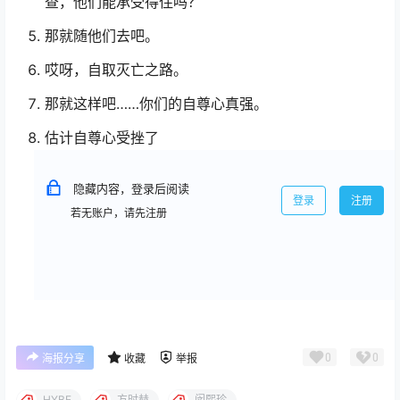
查，他们能承受得住吗？
那就随他们去吧。
哎呀，自取灭亡之路。
那就这样吧……你们的自尊心真强。
估计自尊心受挫了
隐藏内容，登录后阅读
登录
注册
若无账户，请先注册
0
0
海报分享
收藏
举报
HYBE
方时赫
闵熙珍