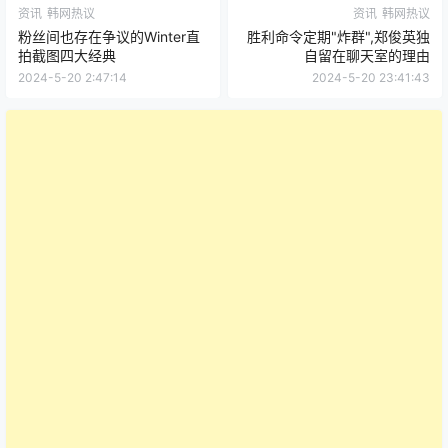
资讯
韩网热议
资讯
韩网热议
粉丝间也存在争议的Winter直
胜利命令定期"炸群",郑俊英独
拍截图四大经典
自留在聊天室的理由
2024-5-20 2:47:14
2024-5-20 23:41:43