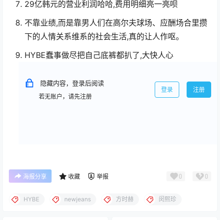
29亿韩元的营业利润哈哈,费用明细亮一亮呗
不靠业绩,而是靠男人们在高尔夫球场、应酬场合里攒
下的人情关系维系的社会生活,真的让人作呕。
HYBE蠢事做尽把自己底裤都扒了,大快人心
隐藏内容，登录后阅读
登录
注册
若无账户，请先注册
0
0
海报分享
收藏
举报
HYBE
newjeans
方时赫
闵熙珍