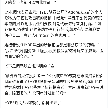
天的参与者都可以为此作证。”
此外,闵代表还表示:“HYBE随意公开了Adore成立前的个人
隐私,为了挖掘攻击我的把柄,未经允许拿走了副代表的笔记
本电脑,还以刑事责任相要挟,对副代表进行威胁利诱。” 她
补充说:“在做出这种荒唐野蛮的行径后,却发布新闻稿称要
保护员工。真让人好奇公司的真实用意。”
她接着说:“HYBE拿出的所谓证据都是非法获取的资料。”
“我希望你们能跳出’到底见没见投资者’这种玩文字游戏、歪
曲事实的套路。”
以下是闵熙珍立场声明的节选
“就算真的见过投资者,一个公司的CEO或副总跟投资者碰面
到底碍着谁了?HYBE其他子公司的社长见投资者,你们也这
样穷追猛打吗?那些为了招待投资者、客户,没事就泡在夜总
会、陪酒吧的人,公司审计过他们吗?”
HYBE连闵熙珍的家事都抖出来了