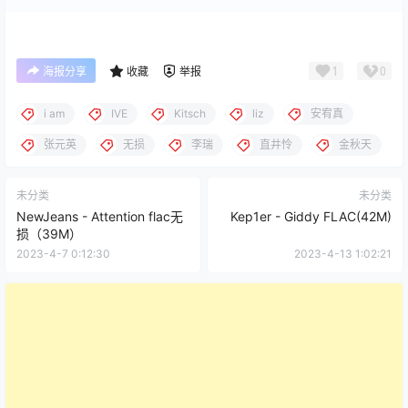
1
0
海报分享
收藏
举报
i am
IVE
Kitsch
liz
安宥真
张元英
无损
李瑞
直井怜
金秋天
未分类
未分类
NewJeans - Attention flac无
Kep1er - Giddy FLAC(42M)
损（39M）
2023-4-7 0:12:30
2023-4-13 1:02:21