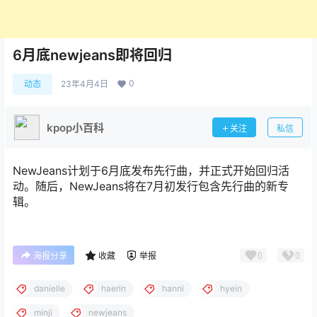
6月底newjeans即将回归
0
动态
23年4月4日
kpop小百科
关注
私信
NewJeans计划于6月底发布先行曲，并正式开始回归活
动。随后，NewJeans将在7月初发行包含先行曲的新专
辑。
0
0
海报分享
收藏
举报
danielle
haerin
hanni
hyein
minji
newjeans