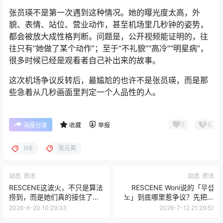
张员瑛不是第一次遇到这种情况。她的曝光度太高，外
貌、表情、站位、营业动作，甚至机场里几秒钟的姿势，
都会被放大成性格判断。问题是，公开视频能证明的，往
往只有“她做了某个动作”；至于“不礼貌”“高冷”“明星病”，
很多时候已经是观看者自己补出来的故事。
这次机场争议反转后，最尴尬的也许不是张员瑛，而是那
些急着从几秒画面里判定一个人品性的人。
0
0
海报分享
收藏
举报
IVE
张元英
动态
资讯
动态
资讯
RESCENE这波火，不只是算法
RESCENE Woni说的「무섭
捞到，而是她们真的接住了机
노」到底哪里惹争议？先把那
会
段视频看完
2026-6-20 10:29:33
2026-7-12 21:29:51