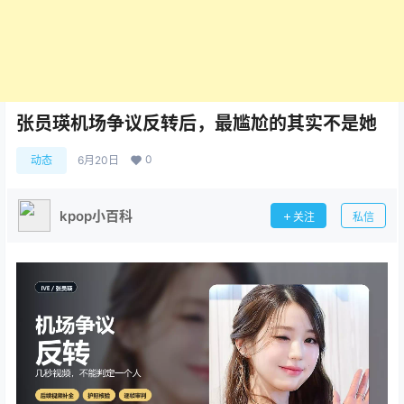
张员瑛机场争议反转后，最尴尬的其实不是她
0
动态
6月20日
kpop小百科
关注
私信