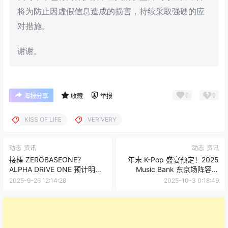
将为防止因虚假信息造成的损害，持续采取强硬的应
对措施。
谢谢。
0
0
海报分享
收藏
举报
KISS OF LIFE
VERIVERY
动态
资讯
动态
资讯
接棒 ZEROBASEONE？
年末 K-Pop 盛宴预定！2025
ALPHA DRIVE ONE 预计明年
Music Bank 东京场阵容官
初出道，合约模式也不同以往
宣，你的本命在吗？
2025-9-26 12:14:28
2025-10-3 0:18:49