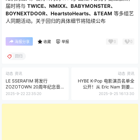
届时将与
TWICE、NMIXX、BABYMONSTER、
BOYNEXTDOOR、HeartstoHearts、&TEAM
等多组艺
人同期活动。关于回归的具体细节将陆续公布
0
0
海报分享
收藏
举报
回归
动态
资讯
动态
资讯
LE SSERAFIM 将发行
HYBE K-Pop 电影演员名单全
ZOZOTOWN 20周年纪念音
公开！从 Eric Nam 到姜素
源，并出席10月13日的
拉，这个阵容你期待吗？
2025-9-22 22:35:20
2025-9-25 16:13:30
“ZOZOFES”