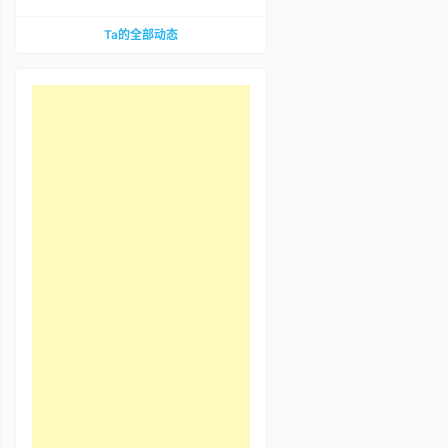
到底哪里惹争议？先把那段视频看完
Ta的全部动态