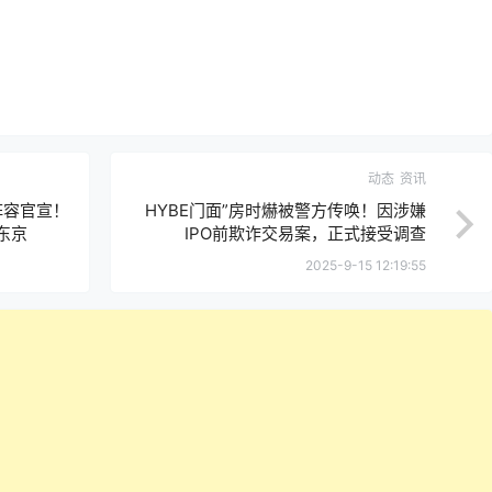
动态
资讯
庆典阵容官宣！
HYBE门面”房时爀被警方传唤！因涉嫌
聚东京
IPO前欺诈交易案，正式接受调查
2025-9-15 12:19:55