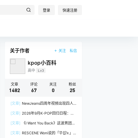
登录
快速注册
关于作者
关注
私信
kpop小百科
高中
Lv3
文章
评论
关注
粉丝
1482
67
0
25
[文章]
NewJeans四周年视频出现四人
阵容，Minji回到官方画面
[文章]
2026年9月K-POP回归日程：
izna、&TEAM
[文章]
《I Want You Back》这波男团挑
战，真的很吃groove
[文章]
RESCENE Woni说的「무섭노」