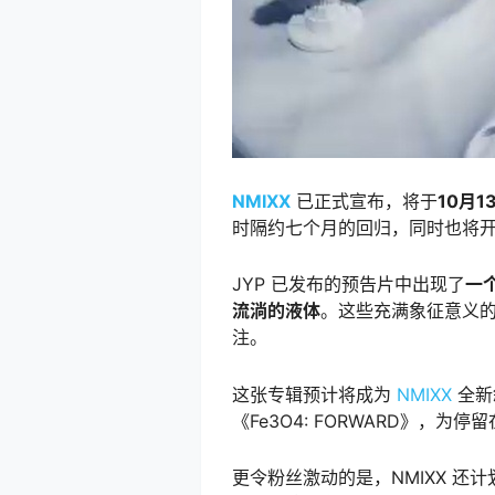
NMIXX
已正式宣布，将于
10月1
时隔约七个月的回归，同时也将
JYP 已发布的预告片中出现了
一
流淌的液体
。这些充满象征意义
注。
这张专辑预计将成为
NMIXX
全新
《Fe3O4: FORWARD》，为停留
更令粉丝激动的是，NMIXX 还