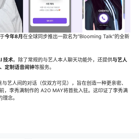
于
今年8月
在全球同步推出一款名为“Blooming Talk”的全新
I 技术
。除了常规的与艺人本人聊天功能外，还提供
与艺人
通话、定制语音闹钟
等服务。
存粉丝与艺人间的对话（仅双方可见），旨在创造一种更亲密、
前，李秀满制作的 A2O MAY将首批入驻。这印证了李秀满
”的理念。