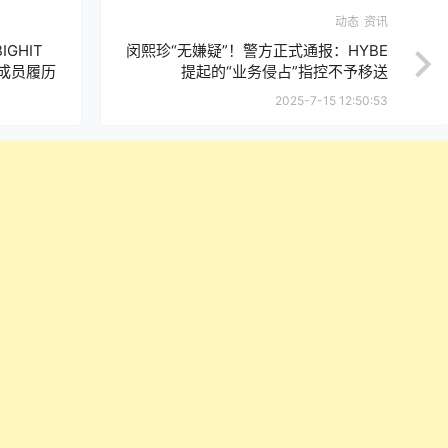
动态
资讯
GHIT
闵熙珍“无嫌疑”！警方正式通报：HYBE
，成员履历
提起的“业务侵占”指控不予移送
2025-7-15 12:50:53