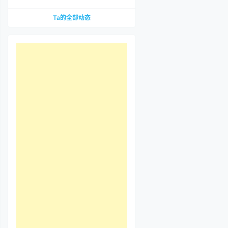
到底哪里惹争议？先把那段视频看完
Ta的全部动态