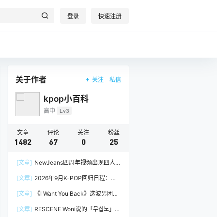
登录
快速注册
关于作者
关注
私信
kpop小百科
高中
Lv3
文章
评论
关注
粉丝
1482
67
0
25
[文章]
NewJeans四周年视频出现四人
阵容，Minji回到官方画面
[文章]
2026年9月K-POP回归日程：
izna、&TEAM
[文章]
《I Want You Back》这波男团挑
战，真的很吃groove
[文章]
RESCENE Woni说的「무섭노」