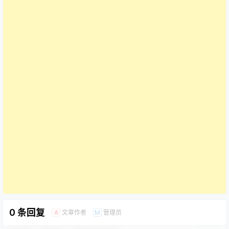
0 条回复
文章作者
管理员
A
M