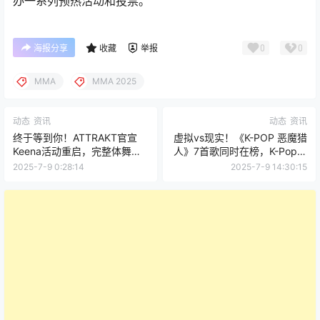
办一系列预热活动和投票。
0
0
海报分享
收藏
举报
MMA
MMA 2025
动态
资讯
动态
资讯
终于等到你！ATTRAKT官宣
虚拟vs现实！《K-POP 恶魔猎
Keena活动重启，完整体舞台
人》7首歌同时在榜，K-Pop的
倒计时！
虚拟力量太可怕了！
2025-7-9 0:28:14
2025-7-9 14:30:15