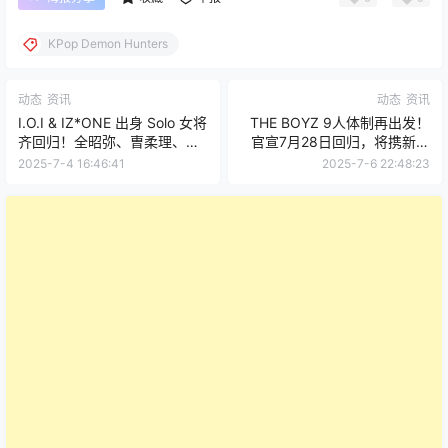
KPop Demon Hunters
动态
资讯
动态
资讯
I.O.I & IZ*ONE 出身 Solo 女将
THE BOYZ 9人体制再出发！
齐回归！全昭弥、曺柔理、崔
官宣7月28日回归，将携新专
叡娜七月“夏日女王”大战！
开启世界巡演！
2025-7-4 16:46:41
2025-7-6 22:48:23