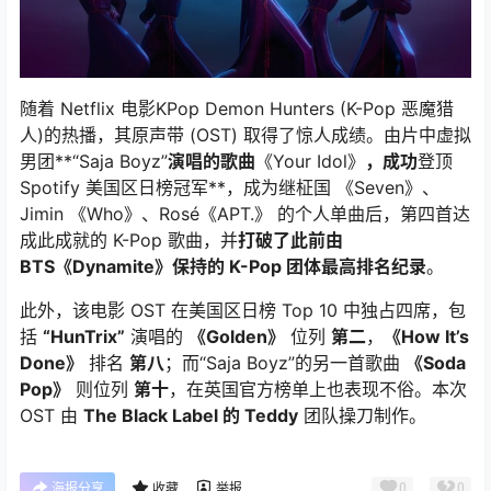
随着 Netflix 电影KPop Demon Hunters (K-Pop 恶魔猎
人)的热播，其原声带 (OST) 取得了惊人成绩。由片中虚拟
男团**“Saja Boyz”
演唱的歌曲
《Your Idol》
，成功
登顶
Spotify 美国区日榜冠军**，成为继柾国 《Seven》、
Jimin 《Who》、Rosé《APT.》 的个人单曲后，第四首达
成此成就的 K-Pop 歌曲，并
打破了此前由
BTS《Dynamite》保持的 K-Pop 团体最高排名纪录
。
此外，该电影 OST 在美国区日榜 Top 10 中独占四席，包
括
“HunTrix”
演唱的
《Golden》
位列
第二
，
《How It’s
Done》
排名
第八
；而“Saja Boyz”的另一首歌曲
《Soda
Pop》
则位列
第十
，在英国官方榜单上也表现不俗。本次
OST 由
The Black Label 的 Teddy
团队操刀制作。
0
0
海报分享
收藏
举报