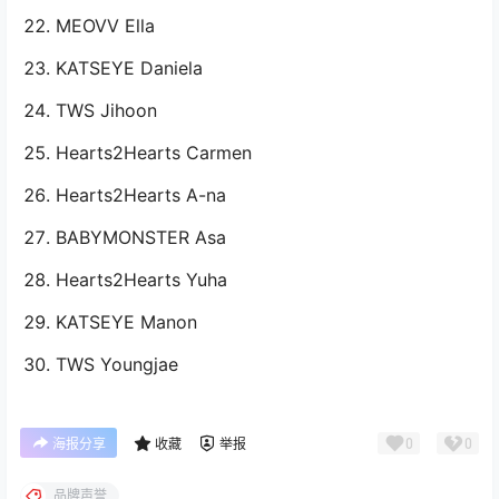
MEOVV Ella
KATSEYE Daniela
TWS Jihoon
Hearts2Hearts Carmen
Hearts2Hearts A-na
BABYMONSTER Asa
Hearts2Hearts Yuha
KATSEYE Manon
TWS Youngjae
0
0
海报分享
收藏
举报
品牌声誉