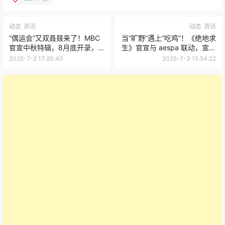
动态
资讯
动态
资讯
“偶运会”又双叒叕来了！MBC
当“旷野”遇上“吃鸡”！《绝地求
官宣中秋特辑，8月底开录，
生》官宣与 aespa 联动，宣传
你希望你家爱豆参加吗？
片、音源发布日程全览！
2025-7-2 17:20:40
2025-7-3 15:54:22