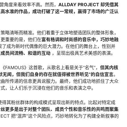
运营角度来看效率不高。然而，
ALLDAY PROJECT 却凭借其
及高水准的作品，成功打破了这一常规，赢得了市场的广泛认
围之路，策略清晰而精准。他们着重于立体地塑造团队的整体形象，
。更重要的是，他们在
富有格调和时尚感的音乐中，巧妙地融
现了成为新时代偶像的巨大潜力。在他们的舞台上，性别并
过
成员间流畅、和谐的互动
，呈现出极具艺术美感的表演。
FAMOUS》这首歌，从歌名上看是关于“名气”，
但其内核
默无闻，但我们自身的存在就值得被世界听见”的自信宣言
。
歌曲所传递的信息更具说服力。最终，他们成功地抓住了大众
方式，让人们乐于沉浸在他们的音乐和表演之中。
出现，也使得其粉丝群体的构成模式呈现出新的特点。比起对特定成
粉丝更多是出于对整个团队、成员个性和音乐性的共鸣而聚集
ROJECT 把“混声”这个风险点，巧妙地转化为了构建全新叙事的