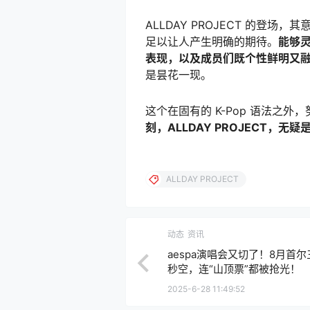
ALLDAY PROJECT 的登
足以让人产生明确的期待。
能够
表现，以及成员们既个性鲜明又
是昙花一现。
这个在固有的 K-Pop 语法之
刻，ALLDAY PROJECT，无
ALLDAY PROJECT
动态
资讯
aespa演唱会又切了！8月首
秒空，连“山顶票”都被抢光！
2025-6-28 11:49:52