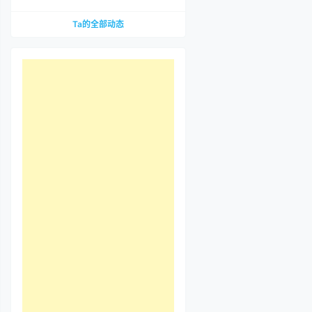
到底哪里惹争议？先把那段视频看完
Ta的全部动态