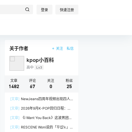
登录
快速注册
关于作者
关注
私信
kpop小百科
高中
Lv3
文章
评论
关注
粉丝
1482
67
0
25
[文章]
NewJeans四周年视频出现四人
阵容，Minji回到官方画面
[文章]
2026年9月K-POP回归日程：
izna、&TEAM
[文章]
《I Want You Back》这波男团挑
战，真的很吃groove
[文章]
RESCENE Woni说的「무섭노」