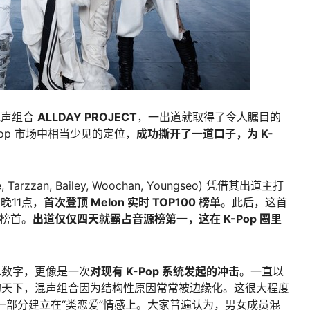
混声组合
ALLDAY PROJECT
，一出道就取得了令人瞩目的
Pop 市场中相当少见的定位，
成功撕开了一道口子，为 K-
 Tarzzan, Bailey, Woochan, Youngseo) 凭借其出道主打
晚11点，
首次登顶 Melon 实时 TOP100 榜单
。此后，这首
坐榜首。
出道仅仅四天就霸占音源榜第一，这在 K-Pop 圈里
单数字，更像是一次
对现有 K-Pop 系统发起的冲击
。一直以
的天下，混声组合因为结构性原因常常被边缘化。这很大程度
很大一部分建立在“类恋爱”情感上。大家普遍认为，男女成员混