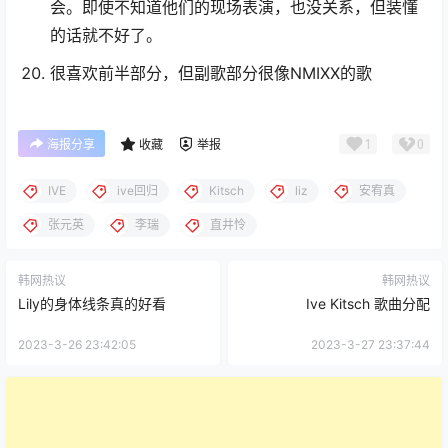
会。即使不知道他们的现场表演，也没关系，但装懂
的话就不好了。
很喜欢前半部分，但副歌部分很像NMIXX的歌
1
0
海报分享
收藏
举报
IVE
ive回归
Kitsch
liz
安宥真
张元英
李瑞
直井怜
韩网热议
韩网热议
Lily的身体线条真的好看
Ive Kitsch 歌曲分配
2023-3-26 23:42:05
2023-3-27 23:37:44