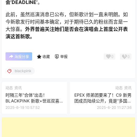
会‘DEADLINE’
。
此前，虽然巡演消息已公布，但新歌计划一直未明朗。如
今新歌发行时间基本确定，对于期待已久的粉丝而言是一
大惊喜。
外界普遍关注她们是否会在演唱会上首度公开表
演这首新歌。
0
0
海报分享
收藏
举报
blackpink
动态
资讯
动态
资讯
时隔三年“合体”出击！
EPEX 师弟团要来了！C9 新男
BLACKPINK 新歌+世巡双喜临
团成员陆续公开，竟是“多国籍
门
+日剧主演”配置？
2025-6-19 10:57:52
2025-6-20 11:27:36