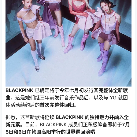
BLACKPINK
已确定将于
今年七月初
发行其
完整体全新歌
曲
。这是她们继三年前发行音乐作品后，以及与 YG 就团
体活动续约后的
首次完整体回归
。
据悉，这首新歌将
延续 BLACKPINK 的独特魅力并融入全
新元素
。目前，BLACKPINK 成员们正积极筹备即将于
7月
5日和6日在韩国高阳举行的世界巡回演唱