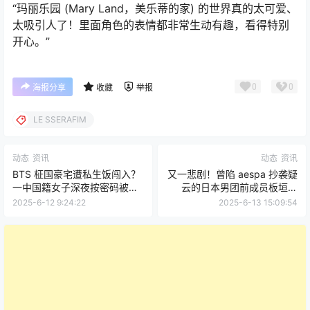
“玛丽乐园 (Mary Land，美乐蒂的家) 的世界真的太可爱、
太吸引人了！里面角色的表情都非常生动有趣，看得特别
开心。”
0
0
海报分享
收藏
举报
LE SSERAFIM
动态
资讯
动态
资讯
BTS 柾国豪宅遭私生饭闯入？
又一悲剧！曾陷 aespa 抄袭疑
一中国籍女子深夜按密码被
云的日本男团前成员板垣瑞
捕！
生，失踪后遗体被寻获
2025-6-12 9:24:22
2025-6-13 15:09:54