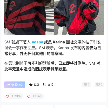
SM 就旗下艺人
aespa
成员 Karina
因社交媒体帖子引发
误会一事作出回应。SM 表示，Karina 发布的内容
仅为日
常分享，并无任何其他目的或意图
。
在意识到帖子可能引起误解后，
已立即将其删除
。SM 对
此事
无意中造成的困扰表示诚挚歉意
。
0
0
海报分享
收藏
举报
AESPA
karina