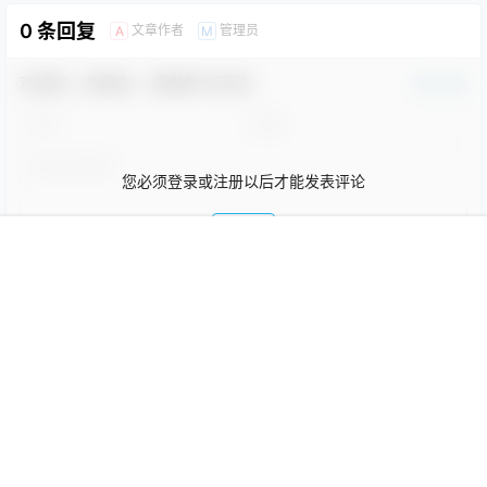
0 条回复
文章作者
管理员
A
M
欢迎您，新朋友，感谢参与互动！
确认修改
您必须登录或注册以后才能发表评论
登录
首页
社区
菜单
我的
提交
暂无讨论，说说你的看法吧
Copyright © 2026
Kpann