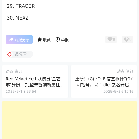
TRACER
NEXZ
0
0
海报分享
收藏
举报
品牌声誉
动态
资讯
动态
资讯
Red Velvet Yeri 以演员“金艺
重磅！(G)I-DLE 官宣摘掉“(G)”
琳”身份… 加盟朱智勋所属社，
和括号，以 'i-dle' 之名开启新
开启新篇章
篇章！
2025-5-1 8:56:54
2025-5-2 6:12:16