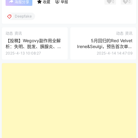
0
0
海报分享
收藏
举报
Deepfake
动态
资讯
动态
资讯
【投稿】Wegovy副作用全解
5月回归的Red Velvet
析：失明、脱发、胰腺炎、面
Irene&Seulgi，预告首次单独
瘫风险需警惕 (ft. Pani Bottle,
演唱会巡演“Balance”
2025-4-13 10:08:27
2025-4-14 14:47:09
埃隆·马斯克)