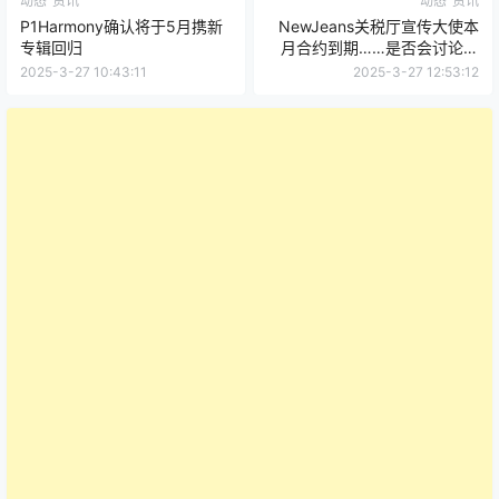
动态
资讯
动态
资讯
P1Harmony确认将于5月携新
NewJeans关税厅宣传大使本
专辑回归
月合约到期……是否会讨论续
约？
2025-3-27 10:43:11
2025-3-27 12:53:12