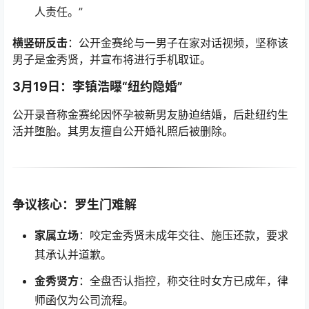
人责任。”
横竖研反击
：公开金赛纶与一男子在家对话视频，坚称该
男子是金秀贤，并宣布将进行手机取证。
3月19日：李镇浩曝“纽约隐婚”
公开录音称金赛纶因怀孕被新男友胁迫结婚，后赴纽约生
活并堕胎。其男友擅自公开婚礼照后被删除。
争议核心：罗生门难解
家属立场
：咬定金秀贤未成年交往、施压还款，要求
其承认并道歉。
金秀贤方
：全盘否认指控，称交往时女方已成年，律
师函仅为公司流程。