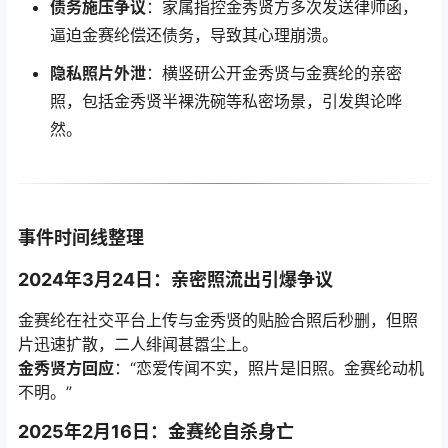
债务施压争议
：家属指控金秀贤方多次发送律师函，
逼迫金赛纶偿还债务，导致其心理崩溃。
隐私照片外泄
：横竖研公开金秀贤与金赛纶的亲密
照，包括金秀贤半裸洗碗等私密场景，引发舆论哗
然。
事件时间线整理
2024年3月24日：亲密照流出引爆争议
金赛纶在社交平台上传与金秀贤的贴脸合照后秒删，但照
片迅速扩散，二人绯闻甚嚣尘上。
金秀贤方回应
：“恋爱传闻不实，照片是旧照。金赛纶动机
不明。”
2025年2月16日：金赛纶自杀身亡