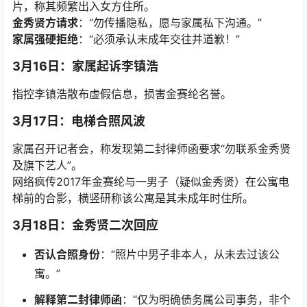
片，称其频繁出入女方住所。
金秀贤方请求
：“勿传播隐私，愿与家属私下沟通。”
家属强硬拒绝
：“必须承认未成年交往并道歉！”
3月16日：家属起诉李镇浩
指控李镇浩散布虚假信息，损害金赛纶名誉。
3月17日：电梯合照风波
家属召开记者会，称发现第二封律师函要求“勿联系金秀贤
及旗下艺人”。
网络疯传2017年金赛纶与一男子（疑似金秀贤）在公寓电
梯前的合影，横竖研称该公寓是其未成年时住所。
3月18日：金秀贤二次回应
否认合照身份
：“照片中男子非本人，从未去过该公
寓。”
解释第二封律师函
：“仅为明确债务属公司事务，非个