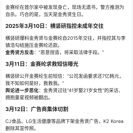
金赛纶在首尔家中被发现身亡，现场无遗书，警方推测为
自杀。巧合的是，当天是金秀贤生日。
2025年3月10日：横竖研指控未成年交往
横竖研爆料金秀贤与金赛纶自2015年交往，并指控其与李
镇浩勾结施压金赛纶还款。
金秀贤方反击
：“恶意捏造，将采取法律手段。”
3月11日：金赛纶求救短信曝光
横竖研公开金赛纶生前短信：“公司发函要求还7亿韩元，
我不知如何是好，救救我。”
舆论进一步恶化
：金秀贤过往“41岁娶21岁女性”的采访、
拥抱童星视频被翻出。
3月12日：广告商集体切割
CJ食品、LG生活健康等品牌下架金秀贤广告，K2 Korea
删除其宣传照。