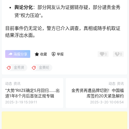
舆论分化
：部分网友认为证据链存疑，部分谴责金秀
贤“权力压迫”。
目前事件仍无定论，警方已介入调查，真相或随手机取证
结果浮出水面。
0
0
海报分享
收藏
举报
金秀贤
金赛纶
动态
资讯
动态
资讯
“大势”RIIZE确定5月回归……出
金秀贤再遭品牌切割！中国福
道1年8个月后首张正规专辑
库签约20天紧急解约
2025-3-19 15:39:11
2025-3-20 10:06:54