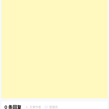
0 条回复
文章作者
管理员
A
M