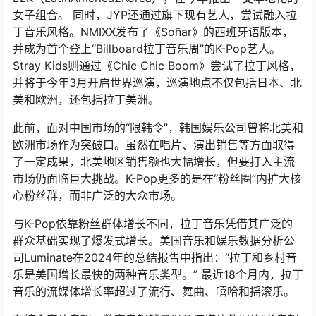
女子组合。 同时，JYP还通过旗下现有艺人，尝试融入拉
丁音乐风格。NMIXX发布了《Soñar》的西班牙语版本，
并成为首个登上“Billboard拉丁音乐周”的K-Pop艺人。
Stray Kids则通过《Chic Chic Boom》尝试了拉丁风格，
并将于今年3月开启世界巡演，巡演地点不仅包括日本、北
美和欧洲，还包括拉丁美洲。
此前，面对中国市场的“限韩令”，韩国娱乐公司曾将北美和
欧洲市场作为突破口。虽然在唱片、演出销售等方面取得
了一定成果，北美地区销售额也大幅增长，但要打入主流
市场仍面临巨大挑战。K-Pop更多的是在“粉丝圈”内扩大核
心粉丝群，而非广泛的大众市场。
与K-Pop依靠粉丝群体增长不同，拉丁音乐凭借其广泛的
群众基础实现了爆发式增长。美国音乐和娱乐数据分析公
司Luminate在2024年的总结报告中指出：“拉丁和乡村音
乐是美国增长最快的两种音乐类型。” 最近18个月内，拉丁
音乐的流媒体增长率超过了流行、舞曲、嘻哈和摇滚乐。