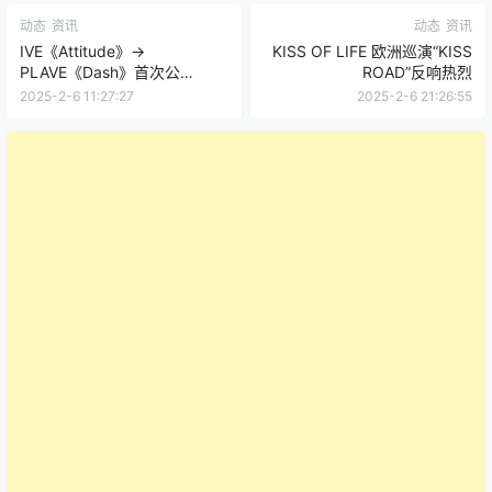
动态
资讯
动态
资讯
IVE《Attitude》→
KISS OF LIFE 欧洲巡演“KISS
PLAVE《Dash》首次公
ROAD”反响热烈
开！...6日《M! Countdown》
2025-2-6 11:27:27
2025-2-6 21:26:55
阵容