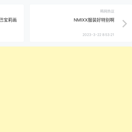
韩网热议
ue》巴宝莉画
NMIXX服装好特别啊
2023-3-22 8:53:21