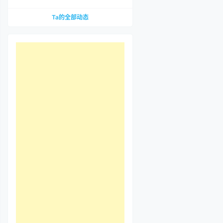
到底哪里惹争议？先把那段视频看完
Ta的全部动态