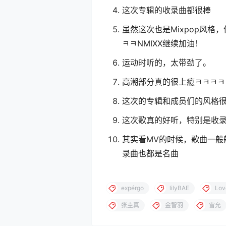
这次专辑的收录曲都很棒
虽然这次也是Mixpop风
ㅋㅋNMIXX继续加油！
运动时听的，太带劲了。
高潮部分真的很上瘾ㅋㅋㅋㅋ
这次的专辑和成员们的风格
这次歌真的好听，特别是收
其实看MV的时候，歌曲一般
录曲也都是名曲
expérgo
lilyBAE
Lov
张圭真
金智羽
雪允