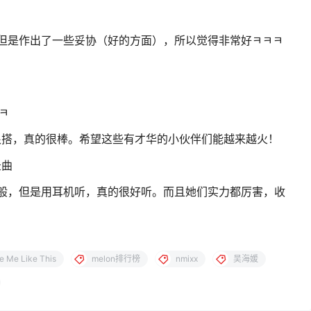
格，但是作出了一些妥协（好的方面），所以觉得非常好ㅋㅋㅋ
ㅋ
很搭，真的很棒。希望这些有才华的小伙伴们能越来越火！
录曲
般，但是用耳机听，真的很好听。而且她们实力都厉害，收
e Me Like This
melon排行榜
nmixx
吴海媛