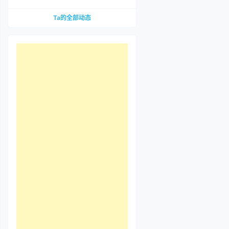
到底哪里惹争议？先把那段视频看完
Ta的全部动态