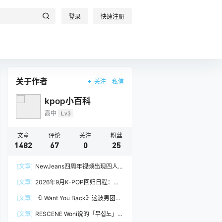
登录
快速注册
关于作者
关注
私信
kpop小百科
高中
Lv3
文章
评论
关注
粉丝
1482
67
0
25
[文章]
NewJeans四周年视频出现四人
阵容，Minji回到官方画面
[文章]
2026年9月K-POP回归日程：
izna、&TEAM
[文章]
《I Want You Back》这波男团挑
战，真的很吃groove
[文章]
RESCENE Woni说的「무섭노」