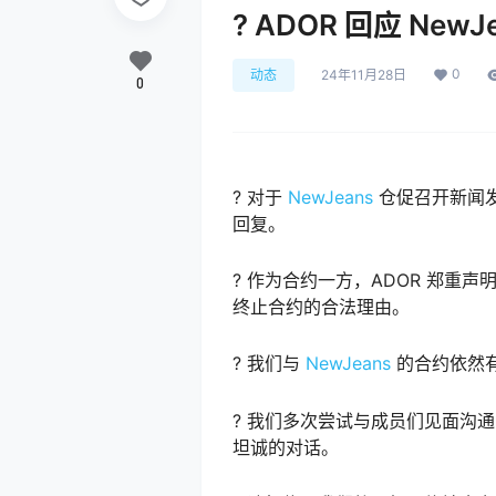
? ADOR 回应 NewJ
0
动态
24年11月28日
0
? 对于
NewJeans
仓促召开新闻
回复。
? 作为合约一方，ADOR 郑重声
终止合约的合法理由。
? 我们与
NewJeans
的合约依然有
? 我们多次尝试与成员们见面沟
坦诚的对话。