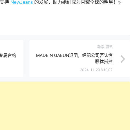
力支持
NewJeans
的发展，助力她们成为闪耀全球的明星！✨
动态
资讯
终止专属合约
MADEIN GAEUN退团，经纪公司否认性
骚扰指控
2024-11-29 8:19:07