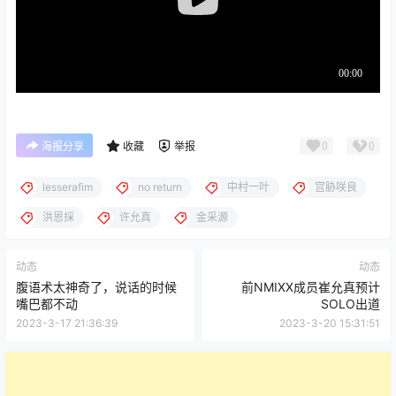
0
0
海报分享
收藏
举报
lesserafim
no return
中村一叶
宫胁咲良
洪恩採
许允真
金采源
动态
动态
腹语术太神奇了，说话的时候
前NMIXX成员崔允真预计
嘴巴都不动
SOLO出道
2023-3-17 21:36:39
2023-3-20 15:31:51