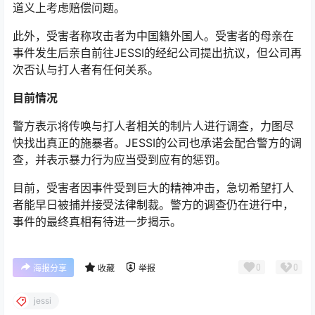
道义上考虑赔偿问题。
此外，受害者称攻击者为中国籍外国人。受害者的母亲在
事件发生后亲自前往JESSI的经纪公司提出抗议，但公司再
次否认与打人者有任何关系。
目前情况
警方表示将传唤与打人者相关的制片人进行调查，力图尽
快找出真正的施暴者。JESSI的公司也承诺会配合警方的调
查，并表示暴力行为应当受到应有的惩罚。
目前，受害者因事件受到巨大的精神冲击，急切希望打人
者能早日被捕并接受法律制裁。警方的调查仍在进行中，
事件的最终真相有待进一步揭示。
0
0
海报分享
收藏
举报
jessi