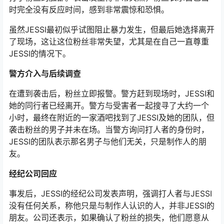
时完全没有反应时间，感到非常震惊和恐惧。
虽然JESSI最初似乎试图阻止暴力发生，但最后她选择离开
了现场，这让这位粉丝非常失望，尤其是在自己一直尊重
JESSI的情况下。
警方介入与后续调查
在遭到袭击后，粉丝立即报警。警方赶到现场时，JESSI和
她的同行者已经离开。警方与受害者一起搜寻了大约一个
小时，最终在附近的一家酒吧找到了JESSI及她的团队，但
袭击粉丝的男子并未在场。当警方询问打人者的身份时，
JESSI的团队表示那名男子与他们无关，只是制作人的朋
友。
经纪公司回应
事发后，JESSI的经纪公司发表声明，强调打人者与JESSI
没有任何关系，称他只是与制作人认识的人，并非JESSI的
朋友。公司还表示，如果确认了粉丝的损失，他们愿意从