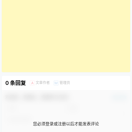
0 条回复
文章作者
管理员
A
M
欢迎您，新朋友，感谢参与互动！
确认修改
您必须登录或注册以后才能发表评论