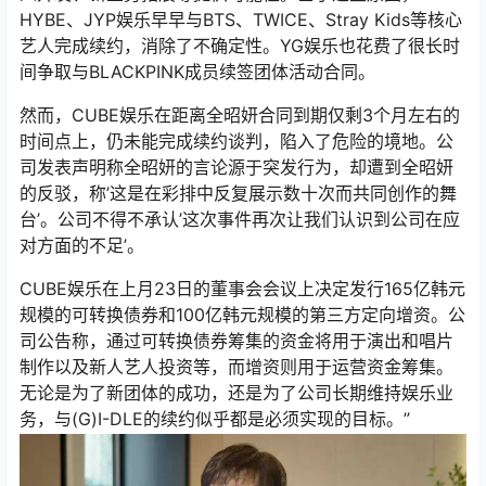
HYBE、JYP娱乐早早与BTS、TWICE、Stray Kids等核心
艺人完成续约，消除了不确定性。YG娱乐也花费了很长时
间争取与BLACKPINK成员续签团体活动合同。
然而，CUBE娱乐在距离全昭妍合同到期仅剩3个月左右的
时间点上，仍未能完成续约谈判，陷入了危险的境地。公
司发表声明称全昭妍的言论源于突发行为，却遭到全昭妍
的反驳，称’这是在彩排中反复展示数十次而共同创作的舞
台’。公司不得不承认’这次事件再次让我们认识到公司在应
对方面的不足’。
CUBE娱乐在上月23日的董事会会议上决定发行165亿韩元
规模的可转换债券和100亿韩元规模的第三方定向增资。公
司公告称，通过可转换债券筹集的资金将用于演出和唱片
制作以及新人艺人投资等，而增资则用于运营资金筹集。
无论是为了新团体的成功，还是为了公司长期维持娱乐业
务，与(G)I-DLE的续约似乎都是必须实现的目标。”