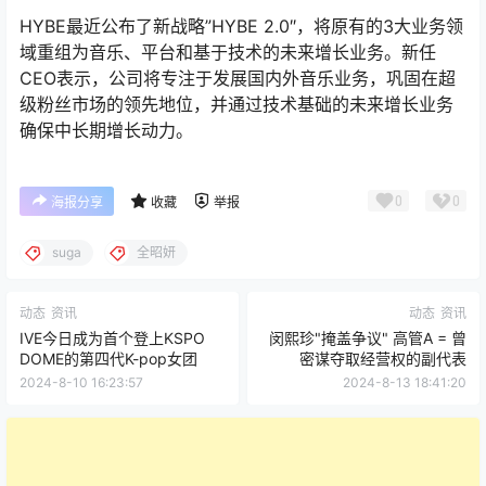
HYBE最近公布了新战略”HYBE 2.0″，将原有的3大业务领
域重组为音乐、平台和基于技术的未来增长业务。新任
CEO表示，公司将专注于发展国内外音乐业务，巩固在超
级粉丝市场的领先地位，并通过技术基础的未来增长业务
确保中长期增长动力。
0
0
海报分享
收藏
举报
suga
全昭妍
动态
资讯
动态
资讯
IVE今日成为首个登上KSPO
闵熙珍"掩盖争议" 高管A = 曾
DOME的第四代K-pop女团
密谋夺取经营权的副代表
2024-8-10 16:23:57
2024-8-13 18:41:20