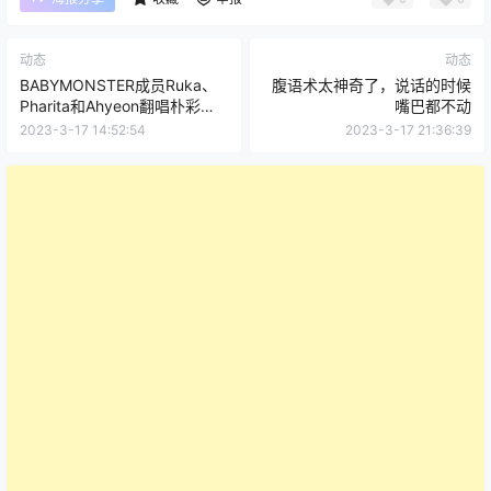
动态
动态
BABYMONSTER成员Ruka、
腹语术太神奇了，说话的时候
Pharita和Ahyeon翻唱朴彩英
嘴巴都不动
的《Gone》完整版
2023-3-17 14:52:54
2023-3-17 21:36:39