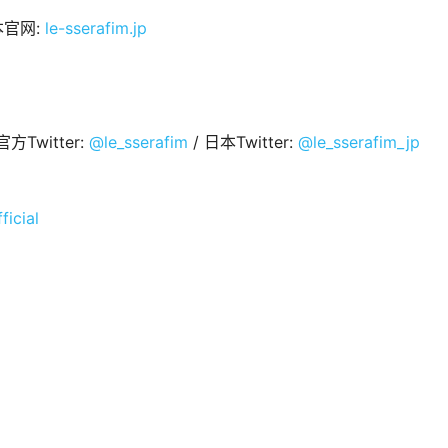
本官网:
le-sserafim.jp
官方Twitter:
@le_sserafim
/ 日本Twitter:
@le_sserafim_jp
ficial