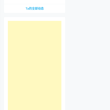
到底哪里惹争议？先把那段视频看完
Ta的全部动态