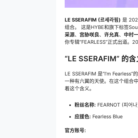
LE SSERAFIM (르세라핌)
是 20
组合。 这是HYBE和旗下标签So
采源
、
宫胁咲良
、
许允真
、
中村
你专辑”FEARLESS”正式出道。
“LE SSERAFIM” 的
LE SSERAFIM 是”I’m Fearl
一种有六翼的天使。在这个组合中，L
着这个含义。
粉丝名称:
FEARNOT (피어나
应援色:
Fearless Blue
官方账号: