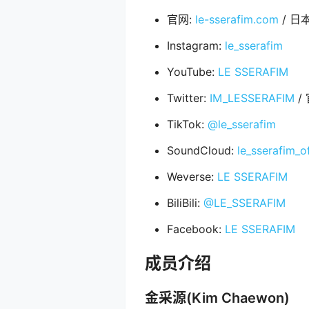
官网:
le-sserafim.com
/ 日
Instagram:
le_sserafim
YouTube:
LE SSERAFIM
Twitter:
IM_LESSERAFIM
/ 
TikTok:
@le_sserafim
SoundCloud:
le_sserafim_of
Weverse:
LE SSERAFIM
BiliBili:
@LE_SSERAFIM
Facebook:
LE SSERAFIM
成员介绍
金采源(Kim Chaewon)