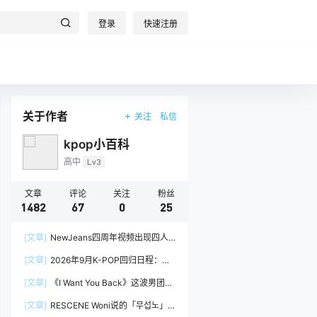
登录
快速注册
关于作者
关注
私信
kpop小百科
高中
Lv3
文章
评论
关注
粉丝
1482
67
0
25
[文章]
NewJeans四周年视频出现四人
阵容，Minji回到官方画面
[文章]
2026年9月K-POP回归日程：
izna、&TEAM
[文章]
《I Want You Back》这波男团挑
战，真的很吃groove
[文章]
RESCENE Woni说的「무섭노」