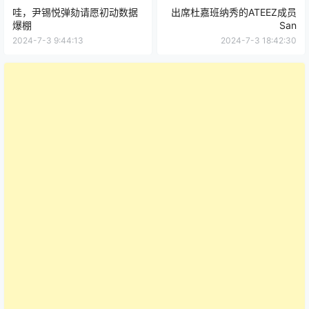
0
0
海报分享
收藏
举报
元彬
姜栋元
张东健
玄彬
赵寅成
郑雨盛
高洙
资讯
韩网热议
资讯
韩网热议
哇，尹锡悦弹劾请愿初动数据
出席杜嘉班纳秀的ATEEZ成员
爆棚
San
2024-7-3 9:44:13
2024-7-3 18:42:30