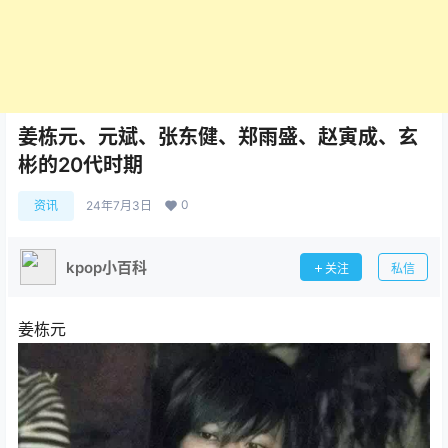
姜栋元、元斌、张东健、郑雨盛、赵寅成、玄
彬的20代时期
0
资讯
24年7月3日
kpop小百科
关注
私信
姜栋元