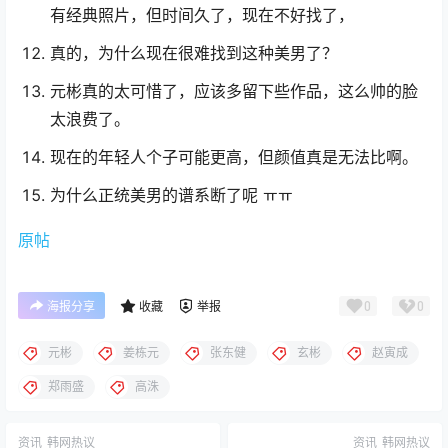
呜呜…太喜欢了。
那时帅哥太多了,连孔刘都没被叫帅哥…
郑雨盛和张东健那时真的太惊艳了
大家都震惊:原来人还能长这么帅啊
也加上宋承宪吧。
这些演员有很多更好看的照片，真是可惜。每个人都
有经典照片，但时间久了，现在不好找了，
真的，为什么现在很难找到这种美男了？
元彬真的太可惜了，应该多留下些作品，这么帅的脸
太浪费了。
现在的年轻人个子可能更高，但颜值真是无法比啊。
为什么正统美男的谱系断了呢 ㅠㅠ
原帖