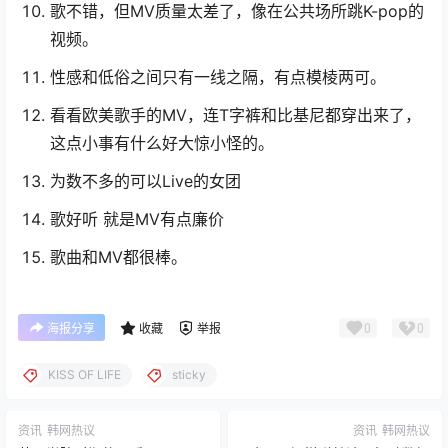
歌不错，但MV质量太差了，像在公共场所跳K-pop的
视频。
性感和低俗之间只有一线之隔，有点模棱两可。
看看欧美歌手的MV，连T字裤和比基尼都穿出来了，
这点小事有什么好大惊小怪的。
为数不多的可以Live的女团
歌好听 就是MV有点廉价
歌曲和MV都很棒。
0
0
海报分享
收藏
举报
KISS OF LIFE
sticky
资讯
韩网热议
资讯
韩网热议