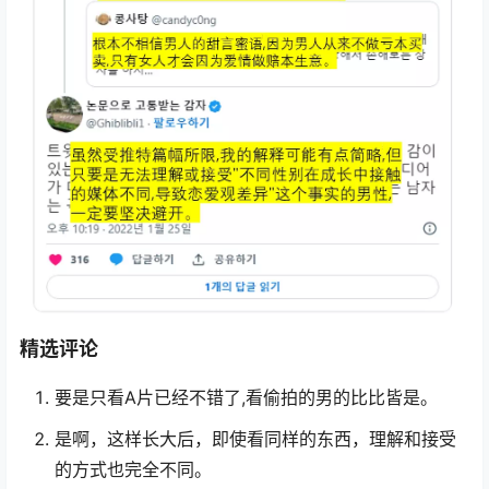
精选评论
要是只看A片已经不错了,看偷拍的男的比比皆是。
是啊，这样长大后，即使看同样的东西，理解和接受
的方式也完全不同。