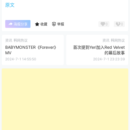
原文
0
0
海报分享
收藏
举报
资讯
韩网热议
资讯
韩网热议
BABYMONSTER《Forever》
首次提到Yeri加入Red Velvet
MV
的幕后故事
2024-7-1 14:55:50
2024-7-1 23:23:39