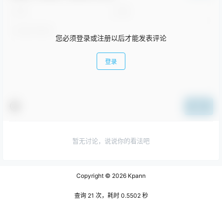
您必须登录或注册以后才能发表评论
登录
提交
暂无讨论，说说你的看法吧
Copyright © 2026
Kpann
查询 21 次，耗时 0.5502 秒