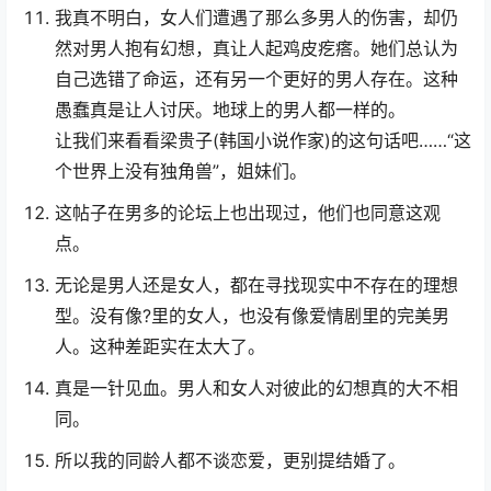
我真不明白，女人们遭遇了那么多男人的伤害，却仍
然对男人抱有幻想，真让人起鸡皮疙瘩。她们总认为
自己选错了命运，还有另一个更好的男人存在。这种
愚蠢真是让人讨厌。地球上的男人都一样的。
让我们来看看梁贵子(韩国小说作家)的这句话吧……“这
个世界上没有独角兽”，姐妹们。
这帖子在男多的论坛上也出现过，他们也同意这观
点。
无论是男人还是女人，都在寻找现实中不存在的理想
型。没有像?里的女人，也没有像爱情剧里的完美男
人。这种差距实在太大了。
真是一针见血。男人和女人对彼此的幻想真的大不相
同。
所以我的同龄人都不谈恋爱，更别提结婚了。