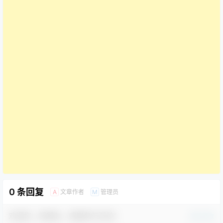
0 条回复
文章作者
管理员
A
M
欢迎您，新朋友，感谢参与互动！
确认修改