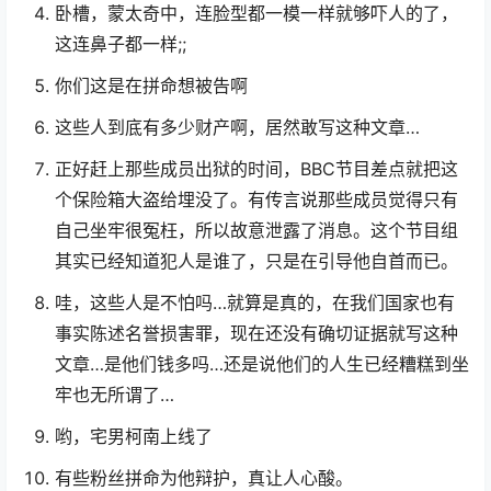
卧槽，蒙太奇中，连脸型都一模一样就够吓人的了，
这连鼻子都一样;;
你们这是在拼命想被告啊
这些人到底有多少财产啊，居然敢写这种文章…
正好赶上那些成员出狱的时间，BBC节目差点就把这
个保险箱大盗给埋没了。有传言说那些成员觉得只有
自己坐牢很冤枉，所以故意泄露了消息。这个节目组
其实已经知道犯人是谁了，只是在引导他自首而已。
哇，这些人是不怕吗…就算是真的，在我们国家也有
事实陈述名誉损害罪，现在还没有确切证据就写这种
文章…是他们钱多吗…还是说他们的人生已经糟糕到坐
牢也无所谓了…
哟，宅男柯南上线了
有些粉丝拼命为他辩护，真让人心酸。