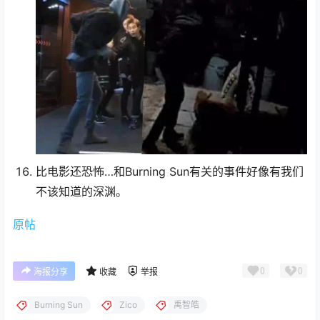
比电影还恐怖…和Burning Sun有关的事件好像有我们
不该知道的深渊。
原帖
0
0
海报分享
收藏
举报
Burning Sun
Zico
禹智皓