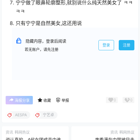
宁宁做了眼鼻轮廓整形,就别说什么纯天然美女了 ㅋㅋ
ㅋㅋ
只有宁宁是自然美女,这还用说
隐藏内容，登录后阅读
登录
注册
若无账户，请先注册
0
0
海报分享
收藏
举报
AESPA
宁艺卓
资讯
韩网热议
资讯
韩网热议
说认真的，4代女团成员中谁
李秀满在中国被目击