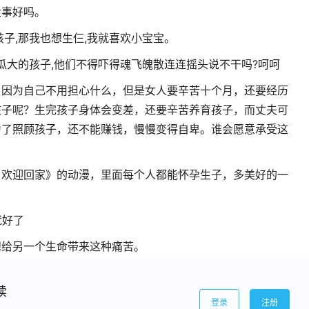
大事好吗。
孩子,那我也想生仨,我就喜欢小宝宝。
西瓜大的孩子,他们不得吓得魂飞魄散连连摇头说不干吗?呵呵
，因为自己不用担心什么，但是女人要辛苦十个月，还要经历
孩子呢？生完孩子身体会变差，还要辛苦养育孩子，而丈夫可
为了照顾孩子，还不能赚钱，慢慢变得自卑。谁会愿意承受这
，欢迎回家》的动漫，里面每个人都能怀孕生子，多美好的一
就好了
想给另一个生命带来这种痛苦。
读
登录
注册