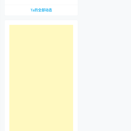
到底哪里惹争议？先把那段视频看完
Ta的全部动态