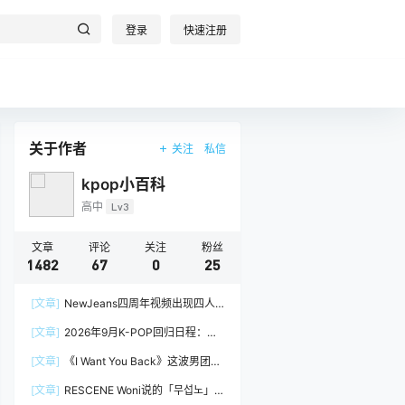
登录
快速注册
关于作者
关注
私信
kpop小百科
高中
Lv3
文章
评论
关注
粉丝
1482
67
0
25
[文章]
NewJeans四周年视频出现四人
阵容，Minji回到官方画面
[文章]
2026年9月K-POP回归日程：
izna、&TEAM
[文章]
《I Want You Back》这波男团挑
战，真的很吃groove
[文章]
RESCENE Woni说的「무섭노」