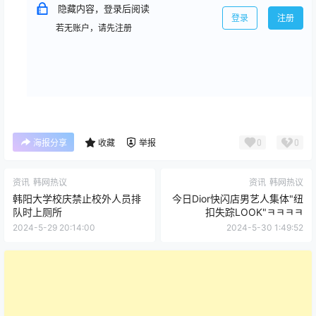
隐藏内容，登录后阅读
登录
注册
若无账户，请先注册
0
0
海报分享
收藏
举报
资讯
韩网热议
资讯
韩网热议
韩阳大学校庆禁止校外人员排
今日Dior快闪店男艺人集体"纽
队时上厕所
扣失踪LOOK"ㅋㅋㅋㅋ
2024-5-29 20:14:00
2024-5-30 1:49:52