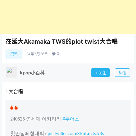
在延大Akamaka TWS的plot twist大合唱
0
资讯
24年5月26日
kpop小百科
关注
私信
1.大合唱
240525 연세대 아카라카
#투어스
첫만남떼창대박?
pic.twitter.com/ZknLqGsA3s