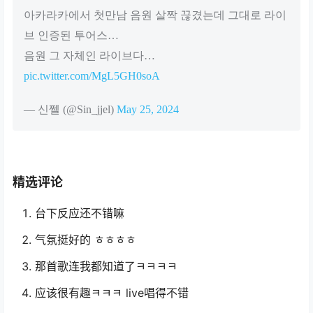
아카라카에서 첫만남 음원 살짝 끊겼는데 그대로 라이
브 인증된 투어스…
음원 그 자체인 라이브다…
pic.twitter.com/MgL5GH0soA
— 신쩰 (@Sin_jjel)
May 25, 2024
精选评论
台下反应还不错嘛
气氛挺好的 ㅎㅎㅎㅎ
那首歌连我都知道了ㅋㅋㅋㅋ
应该很有趣ㅋㅋㅋ live唱得不错