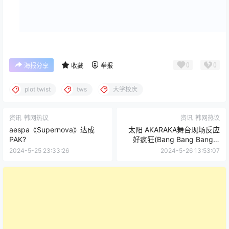
0
0
海报分享
收藏
举报
plot twist
tws
大学校庆
资讯
韩网热议
资讯
韩网热议
aespa《Supernova》达成
太阳 AKARAKA舞台现场反应
PAK?
好疯狂(Bang Bang Bang +
Fantastic Baby)
2024-5-25 23:33:26
2024-5-26 13:53:07