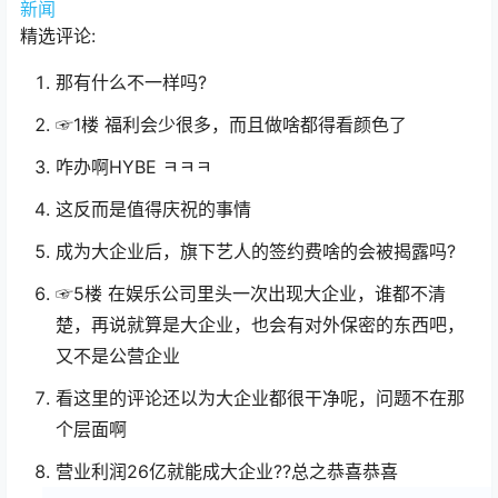
新闻
精选评论:
那有什么不一样吗?
☞1楼 福利会少很多，而且做啥都得看颜色了
咋办啊HYBE ㅋㅋㅋ
这反而是值得庆祝的事情
成为大企业后，旗下艺人的签约费啥的会被揭露吗?
☞5楼 在娱乐公司里头一次出现大企业，谁都不清
楚，再说就算是大企业，也会有对外保密的东西吧，
又不是公营企业
看这里的评论还以为大企业都很干净呢，问题不在那
个层面啊
营业利润26亿就能成大企业??总之恭喜恭喜