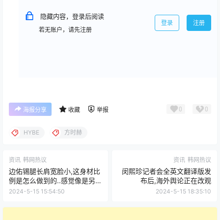
隐藏内容，登录后阅读
登录
注册
若无账户，请先注册
0
0
海报分享
收藏
举报
HYBE
方时赫
资讯
韩网热议
资讯
韩网热议
边佑锡腿长肩宽脸小,这身材比
闵熙珍记者会全英文翻译版发
例是怎么做到的..感觉像是另一
布后,海外舆论正在改观
个世界的人
2024-5-15 15:54:50
2024-5-15 18:35:10